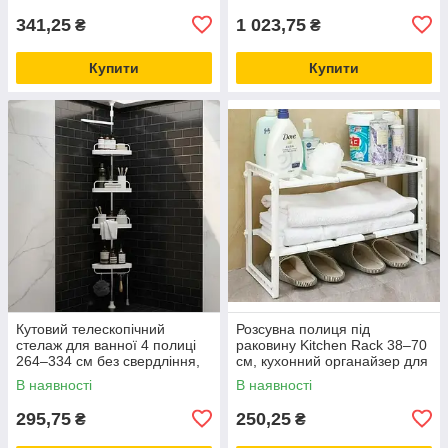
341,25
1 023,75
₴
₴
Купити
Купити
Кутовий телескопічний
Розсувна полиця під
стелаж для ванної 4 полиці
раковину Kitchen Rack 38–70
264–334 см без свердління,
см, кухонний органайзер для
полиця в душ із гачками
зберігання та економії
В наявності
В наявності
простору
295,75
250,25
₴
₴