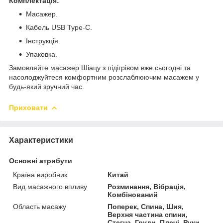
Комплектація:
Масажер.
Кабель USB Type-C.
Інструкція.
Упаковка.
Замовляйте масажер Шіацу з підігрівом вже сьогодні та
насолоджуйтеся комфортним розслаблюючим масажем у
будь-який зручний час.
Приховати
Характеристики
Основні атрибути
Країна виробник
Китай
Вид масажного впливу
Розминання, Вібрація,
Комбінований
Область масажу
Поперек, Спина, Шия,
Верхня частина спини,
Стегна, Груди, Плечі, Руки,