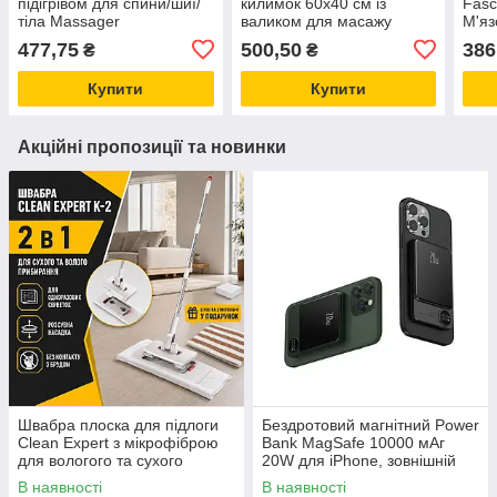
підігрівом для спини/шиї/
килимок 60х40 см із
Fasc
тіла Massager
валиком для масажу
М'яз
спини 36х13
для 
477,75
500,50
386
₴
₴
нас
Купити
Купити
Акційні пропозиції та новинки
Швабра плоска для підлоги
Бездротовий магнітний Power
Clean Expert з мікрофіброю
Bank MagSafe 10000 мАг
для вологого та сухого
20W для iPhone, зовнішній
прибирання
акумулятор зі швидкою
В наявності
В наявності
зарядкою