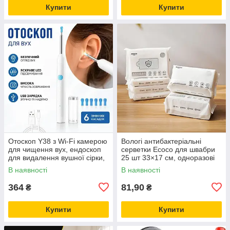
Купити
Купити
Отоскоп Y38 з Wi-Fi камерою
Вологі антибактеріальні
для чищення вух, ендоскоп
серветки Ecoco для швабри
для видалення вушної сірки,
25 шт 33×17 см, одноразові
Android/iPhone, 6 насадок
серветки для прибирання
В наявності
В наявності
дому
364
81,90
₴
₴
Купити
Купити