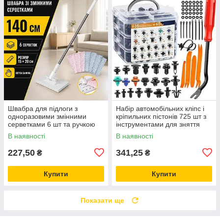
Швабра для підлоги з
Набір автомобільних кліпс і
одноразовими змінними
кріпильних пістонів 725 шт з
серветками 6 шт та ручкою
інструментами для зняття
1,5 м для вологого і сухого
обшивки в кейсі
В наявності
В наявності
прибирання
227,50
341,25
₴
₴
Купити
Купити
Показати ще