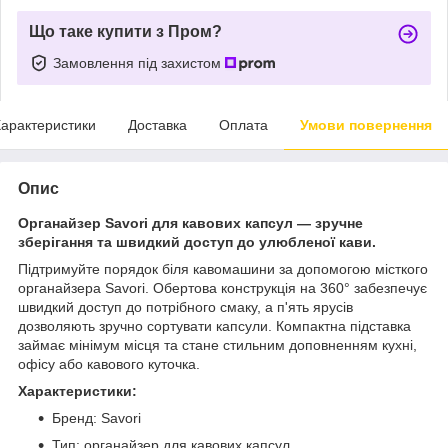
Що таке купити з Пром?
Замовлення під захистом
арактеристики
Доставка
Оплата
Умови повернення
Опис
Органайзер Savori для кавових капсул — зручне
зберігання та швидкий доступ до улюбленої кави.
Підтримуйте порядок біля кавомашини за допомогою місткого
органайзера Savori. Обертова конструкція на 360° забезпечує
швидкий доступ до потрібного смаку, а п'ять ярусів
дозволяють зручно сортувати капсули. Компактна підставка
займає мінімум місця та стане стильним доповненням кухні,
офісу або кавового куточка.
Характеристики:
Бренд: Savori
Тип: органайзер для кавових капсул