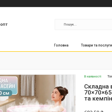
ропт
Головна
Товари та послуги
В наявності
Ті
Складна в
70×70×65
та кемпін