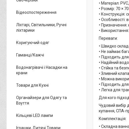
• Матеріал: PV
• Розмір: 70 × 70
Відеоспостереження
• Конструкція: 
• Особливості:
Ліхтарі, Світильники, Ручні
• Призначення: 
ліхтарики
• Використання:
Переваги:
Коригуючий одяг
• Швидко склад
• Не займає баг
Гаманці/Кажчі
• Підходить для
• Надійний вод
Водонагрівачі і Насадки на
• Стійка та без
крани
• Зливний клап
• Можна викори
• Підходить для
Товари для Кухні
• Легка для тр
Органайзери для Одягу та
Для кого підход
Взуття
Чудовий вибір д
купання, СПА-п
Кільцеві LED лампи
Комплектація:
• Складна ванна
Іграшки, Дитячі Товари