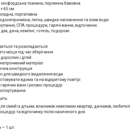
C, оксфордська тканина, перлинна бавовна
 × 65 см
складна, портативна
 водонепроникна, легка, швидке наповнення та злив води
купання, СПА-процедури, гарячі ванни, відпочинок
 дім, дача, кемпінг, готель, подорожі
ається та розкладається
ато місця під час зберігання
 дорослих і дітей
онепроникний матеріал
печна конструкція
ан для швидкого видалення води
стовувати вдома та на відкритому повітрі
 гарячих ванн і релакс-процедур
анспортування
ить:
ля сімей із дітьми, власників невеликих квартир, дачників, любит
роцедур та відпочинку після насиченого дня.
 — 1 шт.