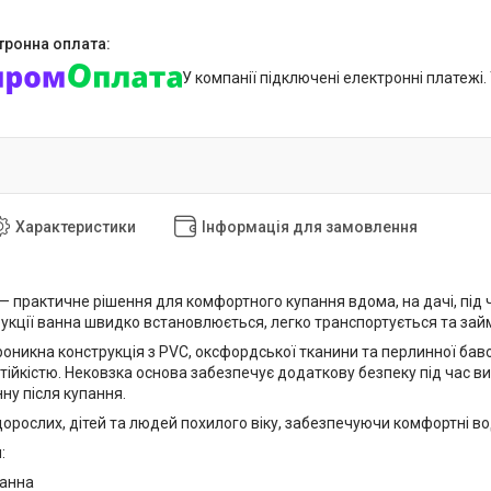
У компанії підключені електронні платежі
Характеристики
Інформація для замовлення
— практичне рішення для комфортного купання вдома, на дачі, під 
укції ванна швидко встановлюється, легко транспортується та займа
оникна конструкція з PVC, оксфордської тканини та перлинної бав
тійкістю. Нековзка основа забезпечує додаткову безпеку під час в
ну після купання.
орослих, дітей та людей похилого віку, забезпечуючи комфортні вод
:
ванна