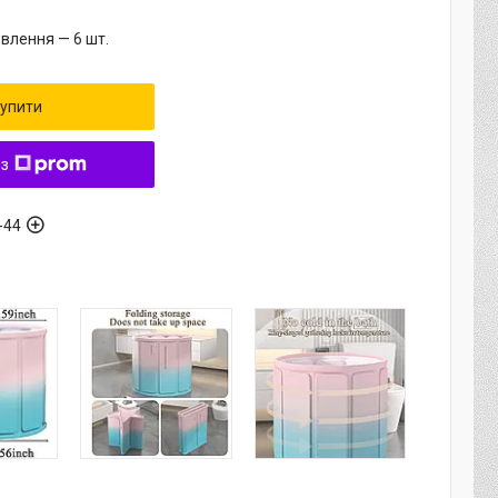
влення — 6 шт.
упити
 з
-44