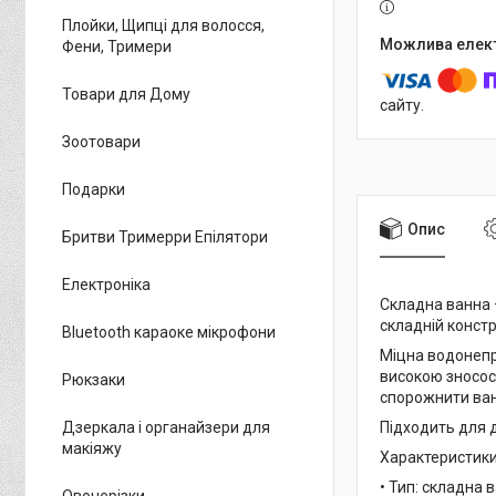
Плойки, Щипці для волосся,
Фени, Тримери
Товари для Дому
сайту.
Зоотовари
Подарки
Опис
Бритви Тримерри Епілятори
Електроніка
Складна ванна 
складній констр
Bluetooth караоке мікрофони
Міцна водонепр
високою зносос
Рюкзаки
спорожнити ван
Дзеркала і органайзери для
Підходить для д
макіяжу
Характеристики
• Тип: складна 
Овочерізки