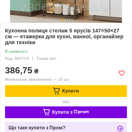
Кухонна полиця стелаж 5 ярусів 147×50×27
см — етажерка для кухні, ванної, органайзер
для техніки
В наявності
Код: ANY3-4
Тільки опт
386,75
₴
Мінімальне замовлення — 10 шт.
Купити
або
Купити з
Що таке купити з Пром?