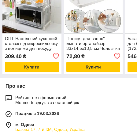
ОПТ Настільний кухонний
Полиця для ванної
Бага
стелаж під мікрохвильовку
кімнати органайзер
для 
з полицями для посуду
33х14,5х13,5 см Чоловічки
(172
спецій, Етажерка для
| Настінна поличка для
Rack
309,40
72,80
546
₴
₴
мікрохвильовки 2 яр
приладдя
підл
Купити
Купити
Про нас
Рейтинг не сформований
Менше 5 відгуків за останній рік
Працює з 19.03.2026
м. Одеса
Базова 17, 7-й КМ, Одеса, Україна