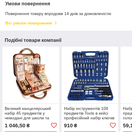
Умови повернення
Повернення товару впродовж 14 днів за домовленістю
Всі умови повернення
Подібні товари компанії
Великий канцелярський
Набір інструментів 108
Набі
набір 45 предметів у
предметів Tools в кейсі
пред
чемодані для школи та
професійний набір ключів
голо
творчості Kawaii
і головок 1/2 1/4 тріскачка
стал
1 046,50
910
59,
₴
₴
авто набір
інст