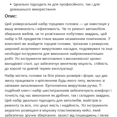
Ідеально підходить як для професійного, так і для
домашнього використання.
Опис:
Цей універсальний набір торцевих головок — це інвестиція у
вашу впевненість і ефективність. Чи то ремонт автомобіля,
збирання меблів, чи то розв'язання побутових завдань, цей
набір із 94 предметів стане вашим незамінним помічником. У
комплекті ви знайдете торцеві головки, тріскачки з реверсом,
широкий асортимент викруткових насадок, подовжувачі та інші
необхідні інструменти для виконання найрізноманітніших
робіт. Усі інструменти виготовлені з високоякісної хромо-
ванадієвої сталі, що забезпечує виняткову міцність, стійкість
до корозії та довгий термін експлуатації.
Набір містить головки та біти різних розмірів і форм, що дає
змогу працювати з кріпленням будь-якого типу, включно зі
свічками запалювання. Ергономічна викруткова ручка, Т-
подібний ключ і набір шестигранників забезпечують комфорт і
точність під час виконання як дрібних, так і складних завдань.
Цей набір ідеально підходить для автолюбів, майстрів із
ремонту та всіх, хто цінує якість і надійність. Усі інструменти
акуратно розміщені в міцному пластиковому кейсі, який
забезпечує зручне зберігання, захист від пошкоджень і легке