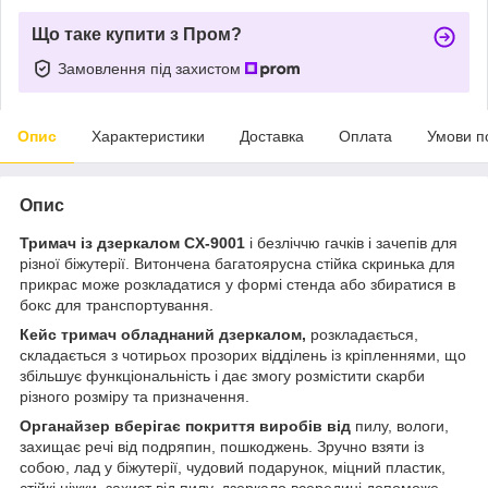
Що таке купити з Пром?
Замовлення під захистом
Опис
Характеристики
Доставка
Оплата
Умови п
Опис
Тримач із дзеркалом CX-9001
і безліччю гачків і зачепів для
різної біжутерії. Витончена багатоярусна стійка скринька для
прикрас може розкладатися у формі стенда або збиратися в
бокс для транспортування.
Кейс тримач обладнаний дзеркалом,
розкладається,
складається з чотирьох прозорих відділень із кріпленнями, що
збільшує функціональність і дає змогу розмістити скарби
різного розміру та призначення.
Органайзер вберігає покриття виробів від
пилу, вологи,
захищає речі від подряпин, пошкоджень. Зручно взяти із
собою, лад у біжутерії, чудовий подарунок, міцний пластик,
стійкі ніжки, захист від пилу, дзеркало всередині допоможе