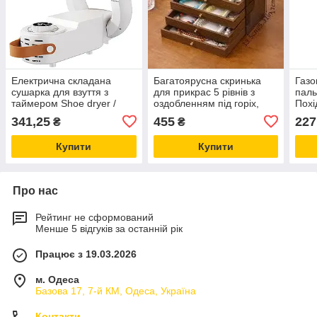
Електрична складана
Багатоярусна скринька
Газо
сушарка для взуття з
для прикрас 5 рівнів з
паль
таймером Shoe dryer /
оздобленням під горіх,
Похі
Пристрій для сушіння
органайзер для ювелірних
п'єз
341,25
455
227
₴
₴
черевиків
виробів
Купити
Купити
Про нас
Рейтинг не сформований
Менше 5 відгуків за останній рік
Працює з 19.03.2026
м. Одеса
Базова 17, 7-й КМ, Одеса, Україна
Контакти