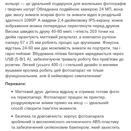
кольорі — це ідеальний подарунок для маленьких фотографів
і творчих натур! Обладнана подвійною камерою 24 МП, вона
дає змогу знімати яскраві фото та знімати відео в роздільній
здатності 1080P. А завдяки 2,4-дюймовому IPS-екрану, кожне
зображення можна попередньо переглянути перед друком.
Висока швидкість друку 40-80 мм/с і чіткість 203 точки на
дюйм гарантують миттєвий результат, а компактні рулони
паперу 57 x 25 мм роблять процес ще зручнішим. Фокусна
відстань 24-60 мм дає можливість знімати як портрети, так і
гарні пейзажі. Вбудована літієва батарея заряджається через
USB (5 В/1 А), забезпечуючи тривалу роботу без прив'язки до
розетки. Легкий (усього 400 г) і стильний дизайн із милими
вушками кролика робить цей фотоапарат не тільки
функціональним, але й неймовірно симпатичним!
Переваги:
Миттєвий друк: дитина відразу ж отримає готове фото
на термопапері. Фотоапарат працює як принтер,
роздруковуючи знімки прямо на місці — ідеальний
спосіб створити пам'ятні моменти.
Безпека та довговічність: корпус фотоапарата
зроблений із високоякісного нетоксичного ABS-пластику
та забезпечений силіконовим бампером, який захистить