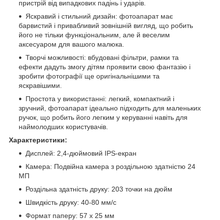
пристрій від випадкових падінь і ударів.
Яскравий і стильний дизайн: фотоапарат має
барвистий і привабливий зовнішній вигляд, що робить
його не тільки функціональним, але й веселим
аксесуаром для вашого малюка.
Творчі можливості: вбудовані фільтри, рамки та
ефекти дадуть змогу дітям проявити свою фантазію і
зробити фотографії ще оригінальнішими та
яскравішими.
Простота у використанні: легкий, компактний і
зручний, фотоапарат ідеально підходить для маленьких
ручок, що робить його легким у керуванні навіть для
наймолодших користувачів.
Характеристики:
Дисплей: 2,4-дюймовий IPS-екран
Камера: Подвійна камера з роздільною здатністю 24
МП
Роздільна здатність друку: 203 точки на дюйм
Швидкість друку: 40-80 мм/с
Формат паперу: 57 x 25 мм