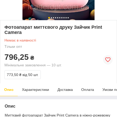
Фотоапарат миттєвого друку Зайчик Print
Camera
Немає в наявності
Тільки опт
796,25
₴
Мінімальне замовлення — 10 шт.
773,50 ₴
від 50 шт.
Опис
Характеристики
Доставка
Оплата
Умови п
Опис
Миттєвий фотоапарат Зайчик Print Camera в ніжно-рожевому