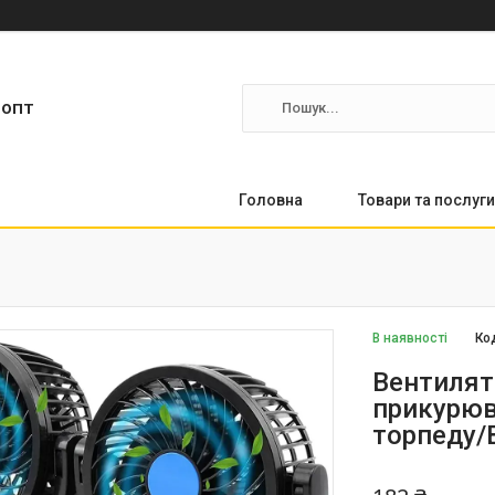
ропт
Головна
Товари та послуги
В наявності
Ко
Вентилят
прикурюв
торпеду/