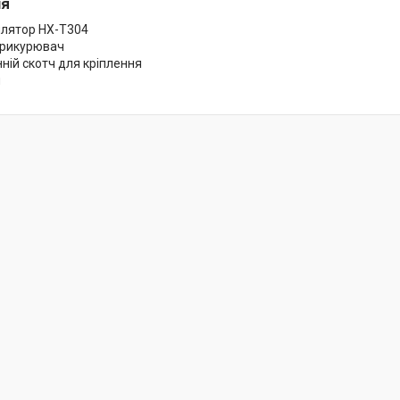
ія
лятор HX-T304
прикурювач
ній скотч для кріплення
я