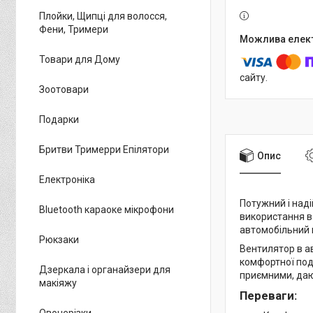
Плойки, Щипці для волосся,
Фени, Тримери
Товари для Дому
сайту.
Зоотовари
Подарки
Бритви Тримерри Епілятори
Опис
Електроніка
Потужний і над
Bluetooth караоке мікрофони
використання в 
автомобільний м
Рюкзаки
Вентилятор в а
комфортної под
Дзеркала і органайзери для
приємними, даю
макіяжу
Переваги:
Овочерізки