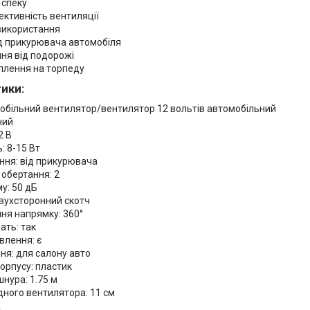
 спеку
ективність вентиляції
використання
д прикурювача автомобіля
ня від подорожі
іплення на торпеду
ики:
мобільний вентилятор/вентилятор 12 вольтів автомобільний
ний
2 В
: 8-15 Вт
ння: від прикурювача
 обертання: 2
у: 50 дБ
вухсторонний скотч
ня напрямку: 360°
ать: так
влення: є
ня: для салону авто
орпусу: пластик
нура: 1.75 м
дного вентилятора: 11 см