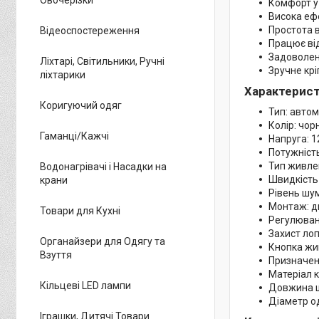
Комфорт у
Висока еф
Простота 
Відеоспостереження
Працює ві
Задоволен
Ліхтарі, Світильники, Ручні
Зручне кр
ліхтарики
Характерист
Коригуючий одяг
Тип: авто
Колір: чор
Гаманці/Кажчі
Напруга: 1
Потужність
Тип живле
Водонагрівачі і Насадки на
Швидкість
крани
Рівень шум
Монтаж: д
Товари для Кухні
Регулюван
Захист лоп
Органайзери для Одягу та
Кнопка жи
Взуття
Призначен
Матеріал к
Кільцеві LED лампи
Довжина ш
Діаметр о
Іграшки, Дитячі Товари