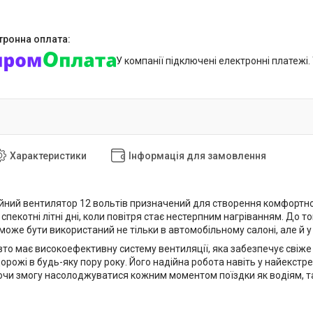
У компанії підключені електронні платежі
Характеристики
Інформація для замовлення
ійний вентилятор 12 вольтів призначений для створення комфортної
спекотні літні дні, коли повітря стає нестерпним нагріванням. До т
оже бути використаний не тільки в автомобільному салоні, але й у
вто має високоефективну систему вентиляції, яка забезпечує свіж
орожі в будь-яку пору року. Його надійна робота навіть у найекст
чи змогу насолоджуватися кожним моментом поїздки як водіям, та