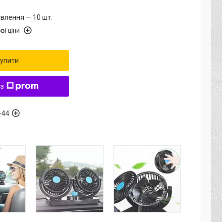
влення — 10 шт.
ві ціни
упити
 з
-44