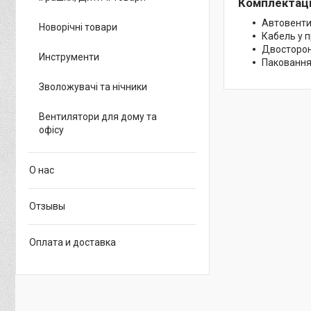
Комплектац
Автовенти
Новорічні товари
Кабель у 
Двосторон
Инструменти
Пакованн
Зволожувачі та нічники
Вентилятори для дому та
офісу
О нас
Отзывы
Оплата и доставка