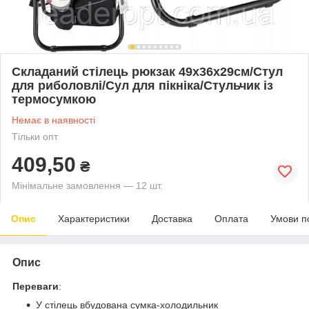
Складаний стілець рюкзак 49х36х29см/Стул
для риболовлі/Сул для пікніка/Стульчик із
термосумкою
Немає в наявності
Тільки опт
409,50
₴
Мінімальне замовлення — 12 шт.
Опис
Характеристики
Доставка
Оплата
Умови п
Опис
Переваги
:
У стілець вбудована сумка-холодильник