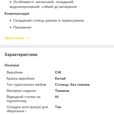
Особливості: маленький, складаний,
водонепроникний, стійкий до витирання
Комплектація
:
Складаний стілець рюкзак із термосумкою.
Паковання
Приховати
Характеристики
Основні
Виробник
CHI
Країна виробник
Китай
Тип туристичних меблів
Стілець без спинки
Матеріал сидіння
Тканина
Відкидний столик на
Ні
підлокітнику
Складна конструкція для
Так
зберігання і