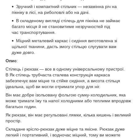
Зручний і компактний стільчик — незамінна річ на
пікніку в лісі, на риболовлі або на дачі.
В складеному вигляді стілець для пікніка не займає
багато місця й не становитиме незручностей під
час транспортування.
Міцний металевий каркас і сидіння виготовлена зі
щільної тканини, дасть змогу стільцю слугувати вам
дуже довго.
Опис
:
Стілець і рюкзак — все в одному універсальному пристрої.
В Як стілець трубчаста сталева конструкція каркаса
забезпечує вам міцне та стійке сидіння, а висота стільця
ідеальна, щоб ви могли отримати упор для ніг.
Він має добре ізольовану фольгою сумку-холодильник, яка
може тримати їжу та напої холодними або теплими впродовж
багатьох годин.
Як рюкзак, він має регульовані лямки, кілька кишень і великий
простір.
Складане крісло-рюкзак дуже міцне та якісне. Рюкзак дуже
легкий і портативний, і водночас міцний, тому ви можете