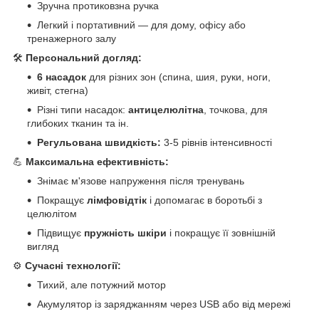
Зручна протиковзна ручка
Легкий і портативний — для дому, офісу або
тренажерного залу
🛠
Персональний догляд:
6 насадок
для різних зон (спина, шия, руки, ноги,
живіт, стегна)
Різні типи насадок:
антицелюлітна
, точкова, для
глибоких тканин та ін.
Регульована швидкість:
3-5 рівнів інтенсивності
💪
Максимальна ефективність:
Знімає м'язове напруження після тренувань
Покращує
лімфовідтік
і допомагає в боротьбі з
целюлітом
Підвищує
пружність шкіри
і покращує її зовнішній
вигляд
⚙️
Сучасні технології:
Тихий, але потужний мотор
Акумулятор із заряджанням через USB або від мережі