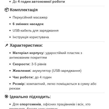
До
4 годин автономної роботи
📦 Комплектація
Перкусійний масажер
6 змінних насадок
USB-кабель для заряджання
Інструкція користувача
📌 Характеристики:
Матеріал корпусу:
ударостійкий пластик з
антиковзним покриттям
Скорости:
3-5 рівнів
Живлення:
акумулятор (USB-заряджання)
Час роботи:
до 4 годин
Розмір:
компактний, легко поміщається в сумку або
рюкзак
🎯 Ідеально підходить:
Для
спортсменів
, офісних працівників і всіх, хто
проводить багато часу сидячи