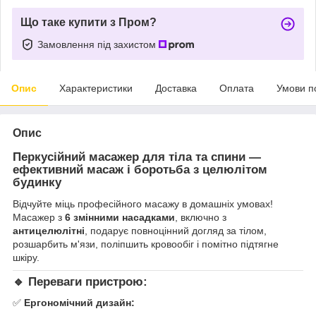
Що таке купити з Пром?
Замовлення під захистом
Опис
Характеристики
Доставка
Оплата
Умови п
Опис
Перкусійний масажер для тіла та спини —
ефективний масаж і боротьба з целюлітом
будинку
Відчуйте міць професійного масажу в домашніх умовах!
Масажер з
6 змінними насадками
, включно з
антицелюлітні
, подарує повноцінний догляд за тілом,
розшарбить м'язи, поліпшить кровообіг і помітно підтягне
шкіру.
🔹 Переваги пристрою:
✅
Ергономічний дизайн: