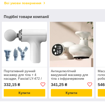
Всі умови повернення
Подібні товари компанії
Портативний ручний
Антицелюлітний
Маса
масажер для тіла + 4
вакуумний масажер для
голо
насадки, Fascial LY-472 /
тіла з інфрачервоним
робо
Перкусійний масажер /
прогрівом та 9 режимами
LY-6
332,15
341,25
546
₴
₴
Масажер м'язовий
Купити
Купити