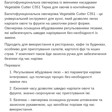
Багатофункціональна овочерізка із змінними насадками
Vegetable Cutter C351 Терка для овочів із контейнером
Багатофункціональна овочерізка Vegetable Cutter C351 - це
універсальний інструмент для кухні, який дозволяє легко
нарізати овочі та фрукти на шматочки різної форми.
Овочерізка оснащена вбудованими регульованими лезами,
які забезпечують швидке нарізування без необхідності їх
заміни.
Підходить для використання в ресторанах, кафе та будинках,
особливо для приготування салатів, картоплі фрі та інших
страв. У комплекті також йде захисна ручка для забезпечення
безпеки під час нарізки.
Переваги:
Регульоване вбудоване лезо – всі параметри нарізки
інтегровані, що полегшує процес без необхідності
заміни лез.
Економія часу дозволяє швидко нарізати овочі та
фрукти, значно скорочуючи час приготування їжі.
Безпека – овочерізка оснащена ручним штовхачем та
захисною рукавичкою, що запобігає порізам під час
використання.