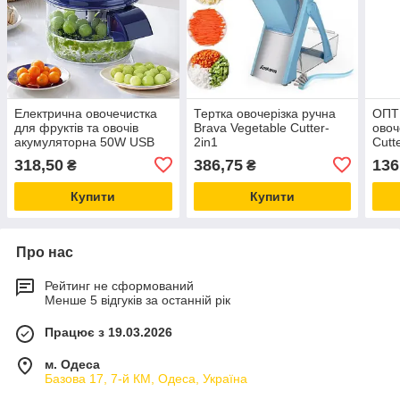
Електрична овочечистка
Тертка овочерізка ручна
ОПТ
для фруктів та овочів
Brava Vegetable Cutter-
овоч
акумуляторна 50W USB
2in1
Cutt
1300 RPM кухонний
нарі
318,50
386,75
136
₴
₴
подрібнювач
Купити
Купити
Про нас
Рейтинг не сформований
Менше 5 відгуків за останній рік
Працює з 19.03.2026
м. Одеса
Базова 17, 7-й КМ, Одеса, Україна