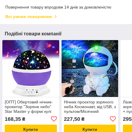
Повернення товару впродовж 14 днів за домовленістю
Всі умови повернення
Подібні товари компанії
[ОПТ] Обертовий нічник-
Нічник проєктор зоряного
Лазе
проектор "Зоряне небо"
неба Космонавт, від USB, з
зоря
Star Master у формі кулі
пультом/Місячний
+ пу
лазерний світильник із
світ
168,35
227,50
295
₴
₴
проєкцією
Купити
Купити