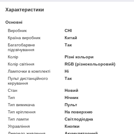
Характеристики
Основні
Виробник
CHI
Країна виробник
Китай
Багатобарвне
Так
підсвічування
Колір
Різні кольори
Колір світіння
RGB (різнокольоровий)
Лампочки в комплекті
Ні
Пульт дистанційного
Так
керування
Стан
Новий
Тип
Нічник
Тип вимикача
Пульт
Тип кріплення
На поверхню
Тип лампи
Світлодіодна
Управління
Кнопки
Джерело живлення
Акумуляторний