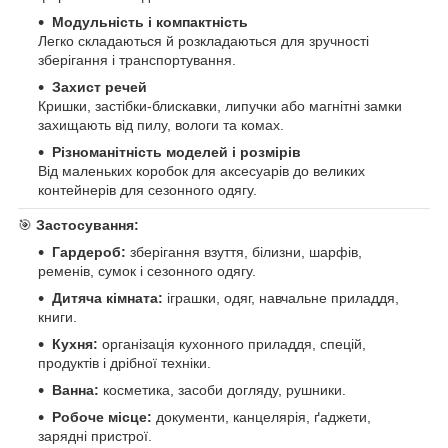
Модульність і компактність
Легко складаються й розкладаються для зручності
зберігання і транспортування.
Захист речей
Кришки, застібки-блискавки, липучки або магнітні замки
захищають від пилу, вологи та комах.
Різноманітність моделей і розмірів
Від маленьких коробок для аксесуарів до великих
контейнерів для сезонного одягу.
🎯
Застосування:
Гардероб:
зберігання взуття, білизни, шарфів,
ременів, сумок і сезонного одягу.
Дитяча кімната:
іграшки, одяг, навчальне приладдя,
книги.
Кухня:
організація кухонного приладдя, спецій,
продуктів і дрібної техніки.
Ванна:
косметика, засоби догляду, рушники.
Робоче місце:
документи, канцелярія, ґаджети,
зарядні пристрої.