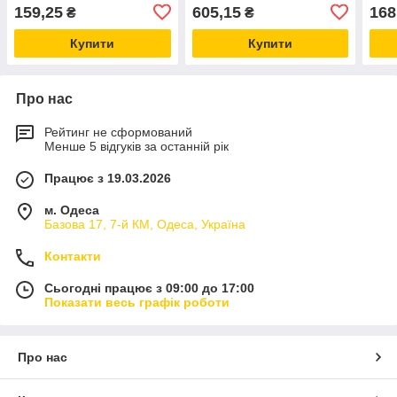
пар із прозорою кришкою
88105
Stor
159,25
605,15
168
₴
₴
на замку Shoes Under
Купити
Купити
Про нас
Рейтинг не сформований
Менше 5 відгуків за останній рік
Працює з 19.03.2026
м. Одеса
Базова 17, 7-й КМ, Одеса, Україна
Контакти
Сьогодні працює з 09:00 до 17:00
Показати весь графік роботи
Про нас