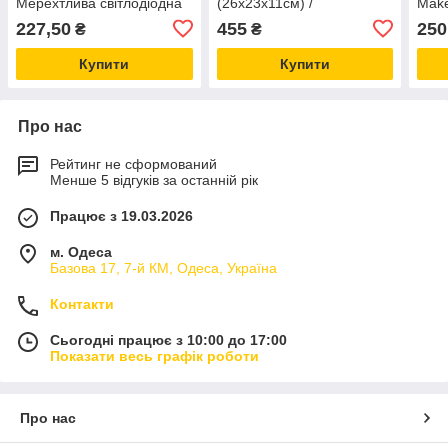
Мерехтлива світлодіодна
(26х23х11см) /
Make
лампа для прикраси саду
Органайзер валізка для
ОПТ
227,50
455
250
₴
₴
косметики
Купити
Купити
Про нас
Рейтинг не сформований
Менше 5 відгуків за останній рік
Працює з 19.03.2026
м. Одеса
Базова 17, 7-й КМ, Одеса, Україна
Контакти
Сьогодні працює з 10:00 до 17:00
Показати весь графік роботи
Про нас