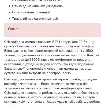
Стійка до механічних ушкоджень
Економія електроенергії
Тривалий період експлуатації
Опис:
Світлодіодна лампа з цоколем E27 і потужністю 20 Вт – це
сучасний варіант освітлення для вашого будинку чи офісу.
Вона здатна забезпечити яскравий світловий потік у 1500
люмен, що дозволяє освітити навіть великі простори. Колірна
температура до 6500 К створює комфортне та приємне
освітлення, підходяще як для роботи, так і для відпочинку.
Завдяки своїй енергоефективності, ця лампа допомагає
суттєво знизити витрати на електроенергію.
Світлодіодна лампа має тривалий термін служби, що усуває
потребу в частій заміні. Вона включається миттєво без
затримок і не мерехтить, що сприяє комфорту для очей.
Світлодіодна технологія робить лампу екологічно безпечною,
оскільки вона не містить шкідливих речовин, таких як ртуть і
свинець. Крім того, вона стійка до ударів і вібрацій, що робить