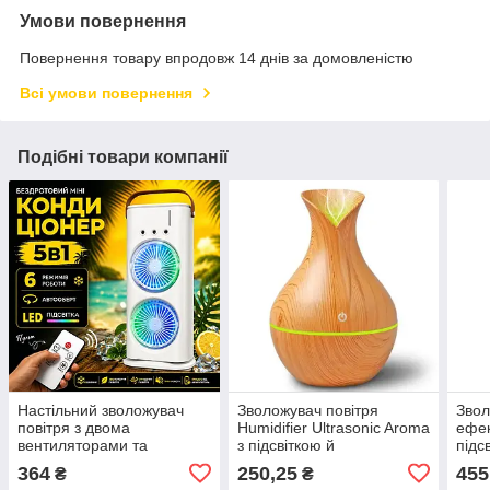
Умови повернення
Повернення товару впродовж 14 днів за домовленістю
Всі умови повернення
Подібні товари компанії
Настільний зволожувач
Зволожувач повітря
Звол
повітря з двома
Humidifier Ultrasonic Aroma
ефе
вентиляторами та
з підсвіткою й
підс
підсвіткою LED Double-
аромадифузором
Аром
364
250,25
455
₴
₴
Ended Spray Fan 280 мл