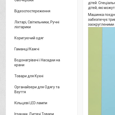
дітей. Спеціал
дітей, які можут
Відеоспостереження
Машинка поєдну
забезпечує три
Ліхтарі, Світильники, Ручні
заокругленими к
ліхтарики
Коригуючий одяг
Гаманці/Кажчі
Водонагрівачі і Насадки на
крани
Товари для Кухні
Органайзери для Одягу та
Взуття
Кільцеві LED лампи
Іграшки, Дитячі Товари