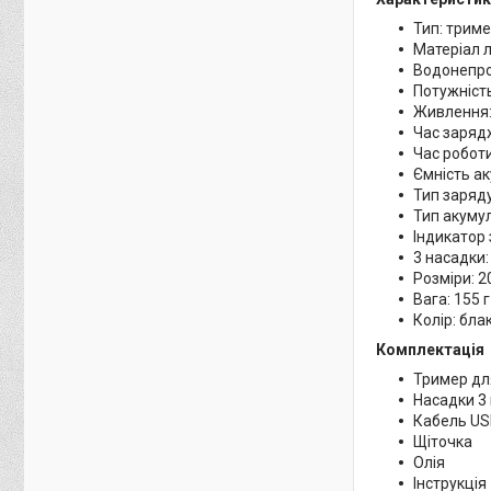
Тип: трим
Матеріал 
Водонепро
Потужність
Живлення:
Час заряд
Час роботи
Ємність а
Тип заряду
Тип акуму
Індикатор
3 насадки:
Розміри: 2
Вага: 155 г
Колір: бла
Комплектація
Тример дл
Насадки 3 
Кабель U
Щіточка
Олія
Інструкція