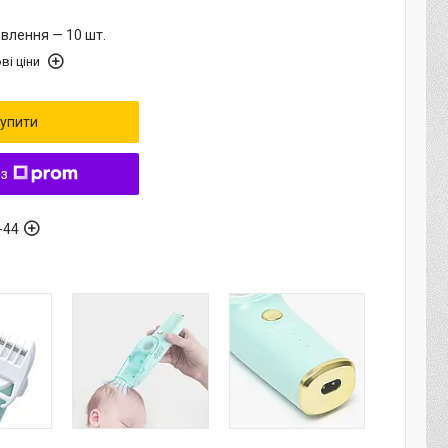
влення — 10 шт.
ві ціни
упити
 з
-44