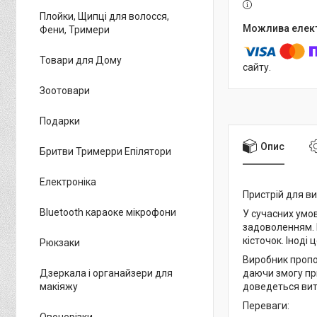
Плойки, Щипці для волосся,
Фени, Тримери
Товари для Дому
сайту.
Зоотовари
Подарки
Опис
Бритви Тримерри Епілятори
Електроніка
Пристрій для в
Bluetooth караоке мікрофони
У сучасних умов
задоволенням. 
кісточок. Іноді
Рюкзаки
Виробник пропон
Дзеркала і органайзери для
даючи змогу при
макіяжу
доведеться витр
Переваги:
Овочерізки