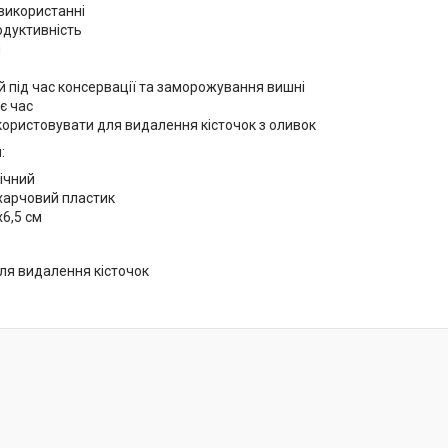
використанні
одуктивність
й
 під час консервації та заморожування вишні
є час
ористовувати для видалення кісточок з оливок
:
ічний
 харчовий пластик
х6,5 см
ля видалення кісточок