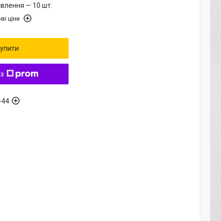
влення — 10 шт.
ві ціни
упити
 з
-44