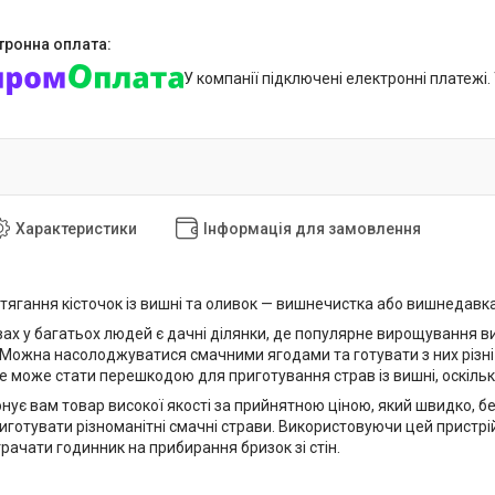
У компанії підключені електронні платежі
Характеристики
Інформація для замовлення
итягання кісточок із вишні та оливок — вишнечистка або вишнедавк
ах у багатьох людей є дачні ділянки, де популярне вирощування виш
Можна насолоджуватися смачними ягодами та готувати з них різні 
 це може стати перешкодою для приготування страв із вишні, оскіль
ує вам товар високої якості за прийнятною ціною, який швидко, бе
готувати різноманітні смачні страви. Використовуючи цей пристрій,
ачати годинник на прибирання бризок зі стін.