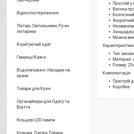
Простий у 
Висока пр
Відеоспостереження
Безпечни
Акуратний
Ліхтарі, Світильники, Ручні
Незамінний
ліхтарики
Заощаджу
Можна вик
Коригуючий одяг
Характеристики
Тип: механ
Гаманці/Кажчі
Матеріал:
Розмір: 25
Водонагрівачі і Насадки на
Комплектація
крани
Пристрій д
Коробка
Товари для Кухні
Органайзери для Одягу та
Взуття
Кільцеві LED лампи
Іграшки, Дитячі Товари