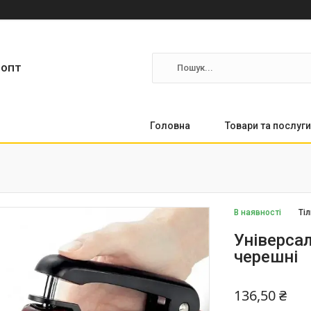
ропт
Головна
Товари та послуги
В наявності
Ті
Універса
черешні
136,50 ₴