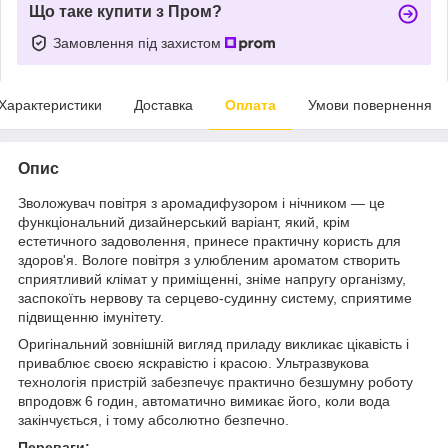
Що таке купити з Пром?
Замовлення під захистом
Характеристики
Доставка
Оплата
Умови повернення
Опис
Зволожувач повітря з аромадифузором і нічником — це
функціональний дизайнерський варіант, який, крім
естетичного задоволення, принесе практичну користь для
здоров'я. Вологе повітря з улюбленим ароматом створить
сприятливий клімат у приміщенні, зніме напругу організму,
заспокоїть нервову та серцево-судинну систему, сприятиме
підвищенню імунітету.
Оригінальний зовнішній вигляд приладу викликає цікавість і
приваблює своєю яскравістю і красою. Ультразвукова
технологія пристрій забезпечує практично безшумну роботу
впродовж 6 годин, автоматично вимикає його, коли вода
закінчується, і тому абсолютно безпечно.
Переваги: