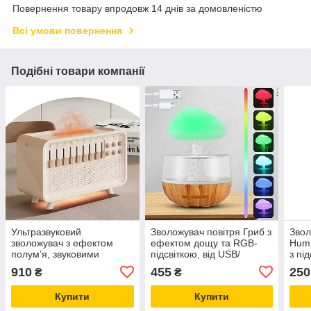
Повернення товару впродовж 14 днів за домовленістю
Всі умови повернення
Подібні товари компанії
Ультразвуковий
Зволожувач повітря Гриб з
Звол
зволожувач з ефектом
ефектом дощу та RGB-
Humi
полум’я, звуковими
підсвіткою, від USB/
з пі
ефектами природи та
Ароматувальний нічник
аро
910
455
250
₴
₴
Bluetooth, аромадифузор
"MY20"
Купити
Купити