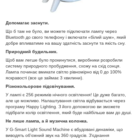
Допомагає заснути.
Що б там не було, ви можете підключати лампу через
Bluetooth до свого телефону і включати «білий шум», який
добре впливатиме на вашу здатність заснути та якість сну.
Природний будильник.
Щоб вам легше було прокинутися, виробники розробили
систему природного пробудження, схожу на схід сонця.
Лампа починає вмикати світло рівномірно від 0 до 100%
яскравості (все це займає 3 хвилини).
Різнокольорове підсвічування.
У лампі є 256 режимів нічного освітлення! Це дуже багато,
але це можливо. Налаштування світла відбувається через
програму Happy Lighting. З його допомогою ви зможете
підібрати колір освітлення, який буде найбільше вам до душі.
Не лише лампа, а й музична колонка.
У G-Smart Light Sound Machine є вбудовані динаміки, що
виводять об'ємний звук на 360 градусів. З'єднання