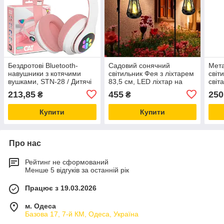
Бездротові Bluetooth-
Садовий сонячний
Мета
навушники з котячими
світильник Фея з ліхтарем
світ
вушками, STN-28 / Дитячі
83,5 см, LED ліхтар на
сві
навушники з підсвіткою та
сонячній батареї IP54 для
RGB
213,85
455
250
₴
₴
мікрофон
саду та подвір’я
Купити
Купити
Про нас
Рейтинг не сформований
Менше 5 відгуків за останній рік
Працює з 19.03.2026
м. Одеса
Базова 17, 7-й КМ, Одеса, Україна