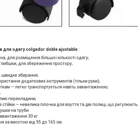
и для одягу colgador doble ajustable:
а, для розміщення більшої кількості одягу;
глибшки, для збереження простору;
ь швидке збирання;
ристання додаткових інструментів (тільки руки);
ткам — легко транспортується навіть завантаженою;
;
ликі перекладини;
і стійки — невелика пілочка для взуття та дві полиці, що регулюют
лушки на труби
вантаження 30 кг.
я за висотою від 95 до 165 см.