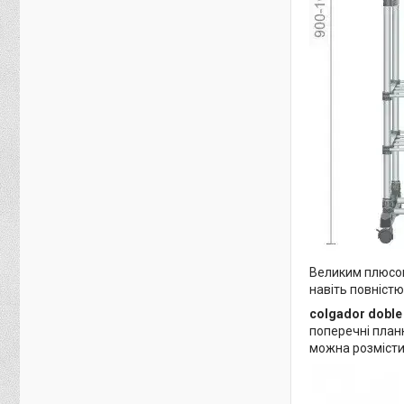
Великим плюсом 
навіть повніст
colgador doble
поперечні планк
можна розмісти