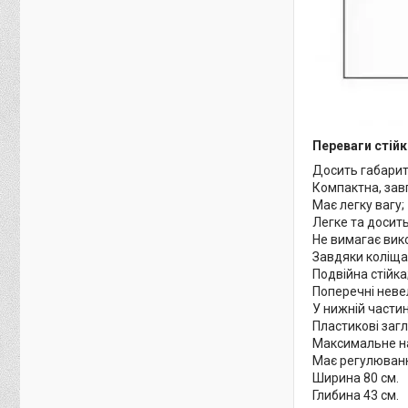
Переваги стійк
Досить габаритн
Компактна, зав
Має легку вагу;
Легке та досит
Не вимагає вико
Завдяки коліща
Подвійна стійка
Поперечні неве
У нижній частин
Пластикові заг
Максимальне на
Має регулюванн
Ширина 80 см.
Глибина 43 см.