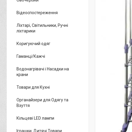
Відеоспостереження
Ліхтарі, Світильники, Ручні
ліхтарики
Коригуючий одяг
Гаманці/Кажчі
Водонагрівачі і Насадки на
крани
Товари для Кухні
Органайзери для Одягу та
Взуття
Кільцеві LED лампи
Іграшки, Дитячі Товари