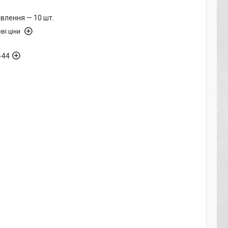
влення — 10 шт.
ві ціни
-44