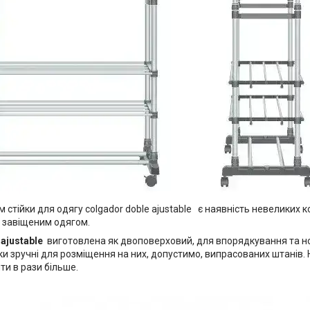
стійки для одягу colgador doble ajustable є наявність невеликих 
ю завіщеним одягом.
 ajustable
виготовлена як двоповерховий, для впорядкування та но
и зручні для розміщення на них, допустимо, випрасованих штанів. 
ти в рази більше.