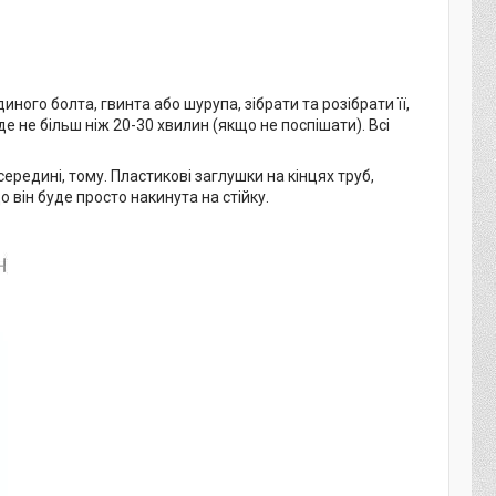
диного болта, гвинта або шурупа, зібрати та розібрати її,
е не більш ніж 20-30 хвилин (якщо не поспішати). Всі
середині, тому. Пластикові заглушки на кінцях труб,
о він буде просто накинута на стійку.