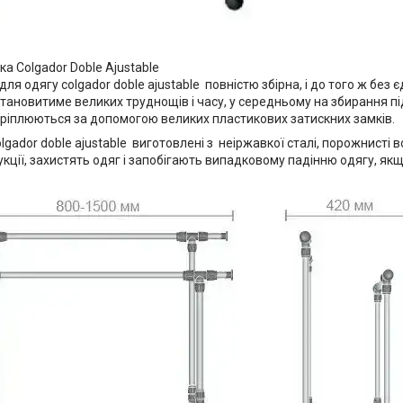
а Colgador Doble Ajustable
для одягу colgador doble ajustable повністю збірна, і до того ж без є
становитиме великих труднощів і часу, у середньому на збирання під
скріплюються за допомогою великих пластикових затискних замків.
olgador doble ajustable виготовлені з неіржавкої сталі, порожнисті в
укції, захистять одяг і запобігають випадковому падінню одягу, якщ