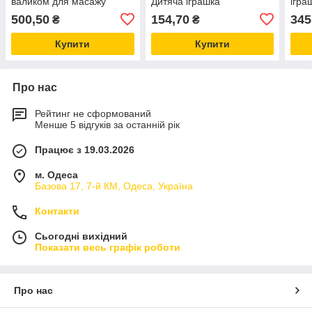
валиком для масажу
Дитяча іграшка
ігра
спини 36х13
обіймашка/Плюшева
Плю
500,50
154,70
345
₴
₴
іграшка
Купити
Купити
Про нас
Рейтинг не сформований
Менше 5 відгуків за останній рік
Працює з 19.03.2026
м. Одеса
Базова 17, 7-й КМ, Одеса, Україна
Контакти
Сьогодні вихідний
Показати весь графік роботи
Про нас