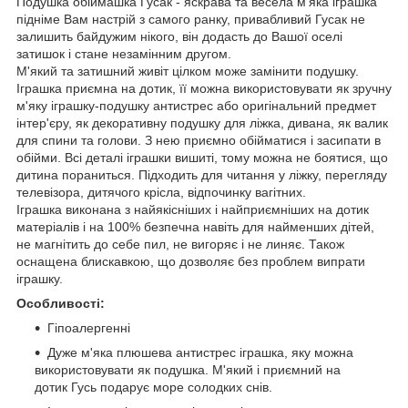
Подушка обіймашка Гусак - яскрава та весела м'яка іграшка
підніме Вам настрій з самого ранку, привабливий Гусак не
залишить байдужим нікого, він додасть до Вашої оселі
затишок і стане незамінним другом.
М'який та затишний живіт цілком може замінити подушку.
Іграшка приємна на дотик, її можна використовувати як зручну
м'яку іграшку-подушку антистрес або оригінальний предмет
інтер'єру, як декоративну подушку для ліжка, дивана, як валик
для спини та голови. З нею приємно обійматися і засипати в
обійми. Всі деталі іграшки вишиті, тому можна не боятися, що
дитина пораниться. Підходить для читання у ліжку, перегляду
телевізора, дитячого крісла, відпочинку вагітних.
Іграшка виконана з найякісніших і найприємніших на дотик
матеріалів і на 100% безпечна навіть для найменших дітей,
не магнітить до себе пил, не вигоряє і не линяє. Також
оснащена блискавкою, що дозволяє без проблем випрати
іграшку.
Особливості:
Гіпоалергенні
Дуже м'яка плюшева антистрес іграшка, яку можна
використовувати як подушка. М'який і приємний на
дотик Гусь подарує море солодких снів.