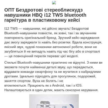
ОПТ Бездротові стереоблискудз
навушники HBQ i12 TWS bluetooth
гарнітура в пластиковому кейсі
I12 TWS — навушники, які дійсно звучать! Бездротові
Bluetooth-навушники повністю, як зовні, так і за звучанням
повторюють оригінальний бренд. Зручний кейс-заряджання
дає змогу заряджати їх навіть без розетки. Вдала конструкція,
якісний звук, чудові показники автономної роботи, вони не
загубляться й не випадуть навіть під час бігу або в спортзалі
— це повноцінний перелік переваг цієї моделі.
Стильні Bluetooth-навушники практично не відчутні. З ними ви
зможете почути найменші деталі звуку, що передається,
віддавати команди смартфону та не мучитися з набридлими
дротами. Ідеально підходять для прогулянок, подорожей,
заняття спортом. Вуха не болять і не
втомлюються. Працюють як з Android, так і з IOS.
Налаштовуються в один дотик, мають сенсорне керування.