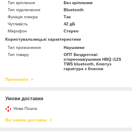
Тип кріплення
Без кріплення
Тип підключення
Bluetooth
Функція плеєра
Так
Чутливість
42 дБ
Мікрофон
Стерео
Користувальницькі характеристики
Тип призначення
Наушники
Тип товару
ОПТ Бездротові
стереонавушники HBQ i12S
TWS bluetooth, блютуз
гарнітура з боксом
Приховати
Умови доставки
Нова Пошта
Всі умови доставки