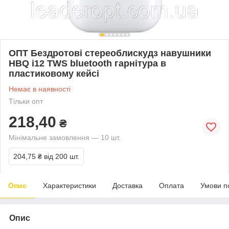
ОПТ Бездротові стереоблискудз навушники
HBQ i12 TWS bluetooth гарнітура в
пластиковому кейсі
Немає в наявності
Тільки опт
218,40
₴
Мінімальне замовлення — 10 шт.
204,75 ₴
від 200 шт.
Опис
Характеристики
Доставка
Оплата
Умови п
Опис