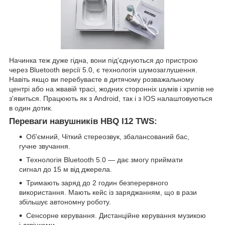
Начинка теж дуже гідна, вони під'єднуються до пристрою
через Bluetooth версії 5.0, є технологія шумозаглушення.
Навіть якщо ви перебуваєте в дитячому розважальному
центрі або на жвавій трасі, жодних сторонніх шумів і хрипів не
з'явиться. Працюють як з Android, так і з IOS налаштовуються
в один дотик.
Переваги навушників HBQ I12 TWS:
Об'ємний, Чіткий стереозвук, збалансований бас,
гучне звучання.
Технологія Bluetooth 5.0 — дає змогу приймати
сигнал до 15 м від джерела.
Тримають заряд до 2 годин безперервного
використання. Мають кейс із заряджанням, що в рази
збільшує автономну роботу.
Сенсорне керування. Дистанційне керування музикою