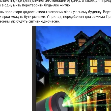
еально підійде для вуличної илюминации будинку, а також для при
е в одну мить перетворити будь-яке житло.
ь проектора додасть тисячі яскравих зірок у всьому будинку. Варт
му зірки можуть бути різними. У приладі передбачені два режими. 
оним, які будуть світити одночасно.