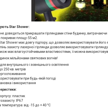
ують Star Shower:
не доведеться прикрашати гірляндами стіни будинку, витрачаючи на
 покриває площу-55 м2.
tar Shower має довгу підпору, що дозволяє використовувати його як н
пінь захисту лазерної гірлянди дозволяє використовувати гірлянду 
акож має влагоустойчивыми властивостями, її можна використовува
удинок мільйонами святкових вогнів!
для внутрішнього і зовнішнього освітлення
о 250 кв. метрів
ергоспоживання
ористовувати при будь-якій погоді
ановка і використання
теристики:
орпусу: пластик
озахисту: IP67
температура: від -15 до + 40 °C