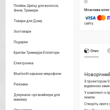
Плойки, Щипці для волосся,
Фени, Тримери
Товари для Дому
сайту.
Зоотовари
Подарки
Опис
Бритви Тримерри Епілятори
Електроніка
Bluetooth караоке мікрофони
Новорічний
З проектором St
Рюкзаки
відмінною замін
У комплекті з п
Дзеркала і органайзери для
землю.
макіяжу
Створіть свято 
Овочерізки