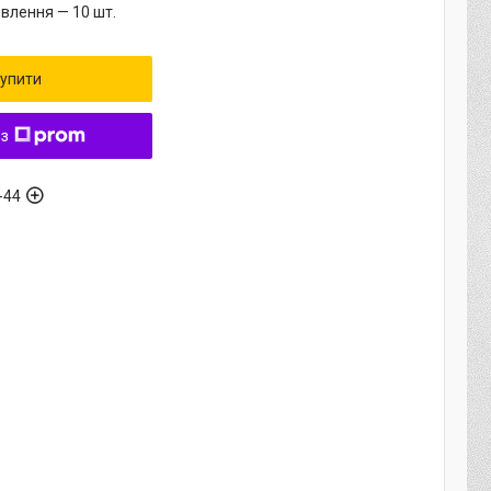
влення — 10 шт.
упити
 з
-44