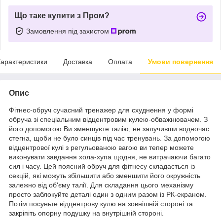
Що таке купити з Пром?
Замовлення під захистом
арактеристики
Доставка
Оплата
Умови повернення
Опис
Фітнес-обруч сучасний тренажер для схуднення у формі
обруча зі спеціальним відцентровим кулею-обважнювачем. З
його допомогою Ви зменшуєте талію, не залучивши водночас
стегна, щоби не було синців під час тренувань. За допомогою
відцентрової кулі з регульованою вагою ви тепер можете
виконувати завдання хола-хупа щодня, не витрачаючи багато
сил і часу. Цей поясний обруч для фітнесу складається із
секцій, які можуть збільшити або зменшити його окружність
залежно від об'єму талії. Для складання цього механізму
просто заблокуйте деталі один з одним разом із РК-екраном.
Потім посуньте відцентрову кулю на зовнішній стороні та
закріпіть опорну подушку на внутрішній стороні.