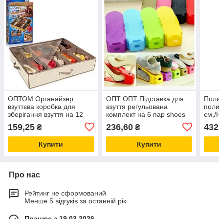
ОПТОМ Органайзер
ОПТ ОПТ Підставка для
Поли
взуттєва коробка для
взуття регульована
поли
зберігання взуття на 12
комплект на 6 пар shoes
см,/
пар із прозорою кришкою
holder
взут
159,25
236,60
432
₴
₴
на замку Shoes Under
пере
Купити
Купити
Про нас
Рейтинг не сформований
Менше 5 відгуків за останній рік
Працює з 19.03.2026