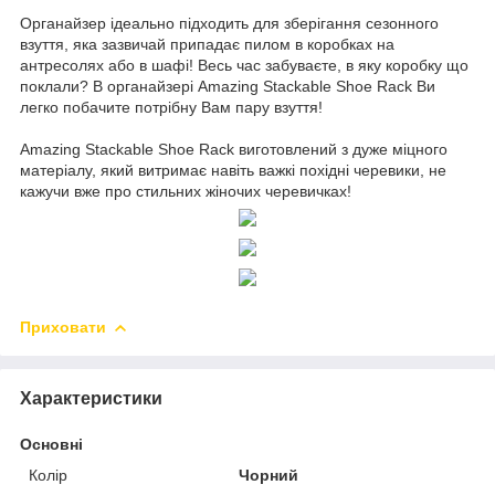
Органайзер ідеально підходить для зберігання сезонного
взуття, яка зазвичай припадає пилом в коробках на
антресолях або в шафі! Весь час забуваєте, в яку коробку що
поклали? В органайзері Amazing Stackable Shoe Rack Ви
легко побачите потрібну Вам пару взуття!
Amazing Stackable Shoe Rack виготовлений з дуже міцного
матеріалу, який витримає навіть важкі похідні черевики, не
кажучи вже про стильних жіночих черевичках!
Приховати
Характеристики
Основні
Колір
Чорний