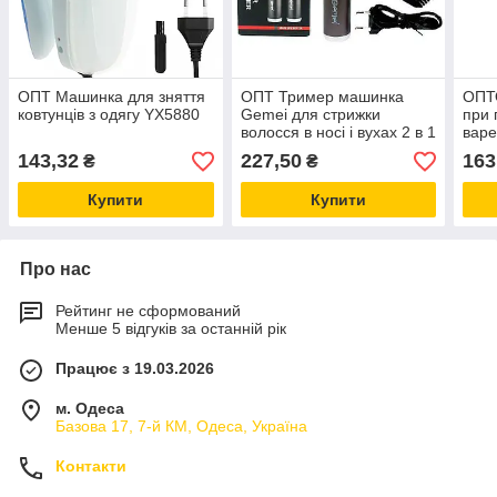
ОПТ Машинка для зняття
ОПТ Тример машинка
ОПТ
ковтунців з одягу YX5880
Gemei для стрижки
при 
волосся в носі і вухах 2 в 1
варе
143,32
227,50
163
₴
₴
Купити
Купити
Про нас
Рейтинг не сформований
Менше 5 відгуків за останній рік
Працює з 19.03.2026
м. Одеса
Базова 17, 7-й КМ, Одеса, Україна
Контакти