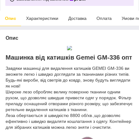
Опис
Характеристики
Доставка
Оплата
Умови п
Опис
Машинка від катишків Gemei GM-336 опт
Завдяки машинці для видалення катишків GEMEI GM-336 ви
зможете легко і швидко доглядати за тканинами різних типів.
Будь-які вироби, від светрів до ковдр, знову будуть виглядати
як нові!
Широке лезо обробляє велику поверхню тканини одним
рухом, що дозволяє швидше привести одяг у порядок. Фільтр
приладу оснащений отворами різного розміру, що забезпечує
ретельне видалення катишків з тканини.
Леза обертаються зі швидкістю 8800 об/хв.,що дозволяє
ефективно і швидко видаляти кошлатання з одягу. Контейнер
для зібраних катишків можна легко зняти і очистити.