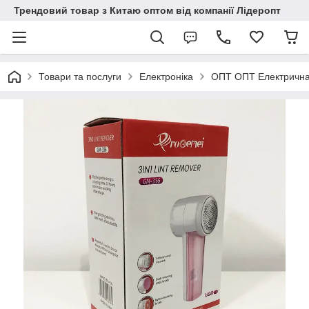
Трендовий товар з Китаю оптом від компанії Лідеропт
Товари та послуги
Електроніка
ОПТ ОПТ Електрична