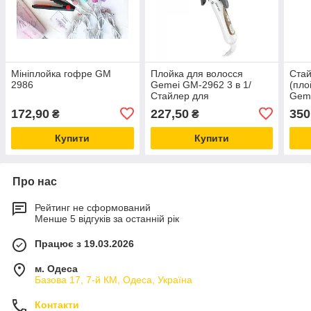
Мініплойка гофре GM
Плойка для волосся
Стай
2986
Gemei GM-2962 3 в 1/
(пло
Стайлер для
Gem
випрямлення завивання
172,90
227,50
350
₴
₴
та гофрування волосся
Купити
Купити
Про нас
Рейтинг не сформований
Менше 5 відгуків за останній рік
Працює з 19.03.2026
м. Одеса
Базова 17, 7-й КМ, Одеса, Україна
Контакти