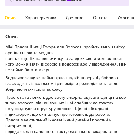
Опис
Характеристики
Доставка
Оплата
Умови п
Опис
Міні Праска Щипці Гофре для Волосся зробить вашу зачіску
оригінальною та модною
навіть якщо Ви на відпочинку та завдяки своїй компактності
його можна взяти із собою в подорож або у відрядження, і він
не займе багато місця.
Водночас завдяки неймовірно гладкій поверхні дбайливо
взаємодіють із волоссям і рівномірно розподіляють тепло,
зберігаючи їхні сили та красу.
Простота та легкість дає змогу використовувати щипці на всіх
типах волосся, від найтонших і найслабших до товстих,
не ушкоджуючи структуру волосся. Щипці обладнані
індикатором, що сигналізує про готовність до роботи.
Праска має стильний інноваційний дизайн і простий у
використанні,
підійде як для салонного, так і домашнього використання.