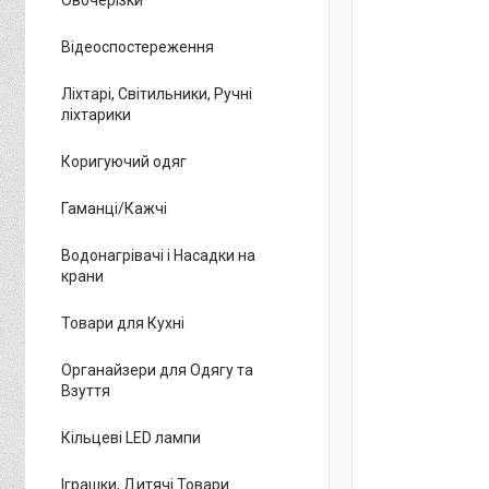
Відеоспостереження
Ліхтарі, Світильники, Ручні
ліхтарики
Коригуючий одяг
Гаманці/Кажчі
Водонагрівачі і Насадки на
крани
Товари для Кухні
Органайзери для Одягу та
Взуття
Кільцеві LED лампи
Іграшки, Дитячі Товари