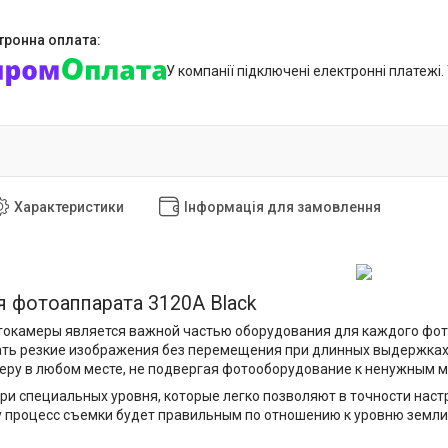
У компанії підключені електронні платежі
Характеристики
Інформація для замовлення
 фотоаппарата 3120A Black
окамеры является важной частью оборудования для каждого фот
ь резкие изображения без перемещения при длинных выдержках. 
еру в любом месте, не подвергая фотооборудование к ненужным
ри специальных уровня, которые легко позволяют в точности наст
 процесс съемки будет правильным по отношению к уровню земли