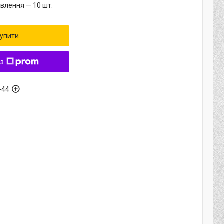
влення — 10 шт.
упити
 з
-44