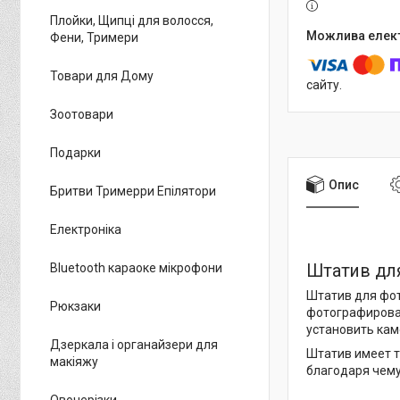
Плойки, Щипці для волосся,
Фени, Тримери
Товари для Дому
сайту.
Зоотовари
Подарки
Опис
Бритви Тримерри Епілятори
Електроніка
Bluetooth караоке мікрофони
Штатив для
Штатив для фот
Рюкзаки
фотографироват
установить кам
Дзеркала і органайзери для
Штатив имеет т
макіяжу
благодаря чему
Овочерізки