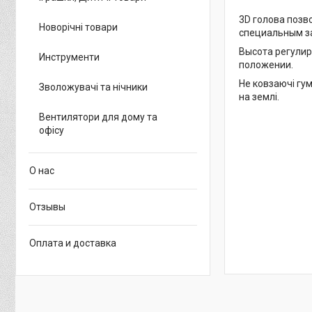
3D голова позв
Новорічні товари
специальным за
Высота регулир
Инструменти
положении.
Не ковзаючі гум
Зволожувачі та нічники
на землі.
Вентилятори для дому та
офісу
О нас
Отзывы
Оплата и доставка