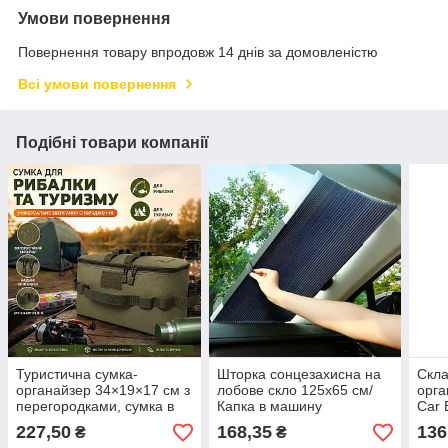
Умови повернення
Повернення товару впродовж 14 днів за домовленістю
Всі умови повернення
Подібні товари компанії
Туристична сумка-
Шторка сонцезахисна на
Скла
органайзер 34×19×17 см з
лобове скло 125х65 см/
орга
перегородками, сумка в
Капка в машину
Car 
авто, для риболовлі та
в ба
227,50
168,35
136
₴
₴
інструментів