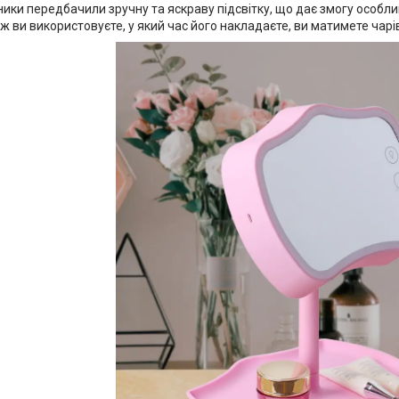
ники передбачили зручну та яскраву підсвітку, що дає змогу особ
яж ви використовуєте, у який час його накладаєте, ви матимете чарі