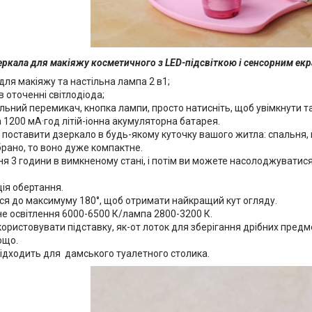
еркала для макіяжу косметичного з LED-підсвіткою і сенсорним екр
ля макіяжу та настільна лампа 2 в1;
 оточенні світлодіода;
льний перемикач, кнопка лампи, просто натисніть, щоб увімкнути т
1200 мА·год літій-іонна акумуляторна батарея.
поставити дзеркало в будь-якому куточку вашого житла: спальня, 
брано, то воно дуже компактне.
я 3 години в вимкненому стані, і потім ви можете насолоджуватис
ція обертання.
ся до максимуму 180°, щоб отримати найкращий кут огляду.
е освітлення 6000-6500 К/лампа 2800-3200 К.
ристовувати підставку, як-от лоток для зберігання дрібних предмет
ощо.
підходить для дамського туалетного столика.