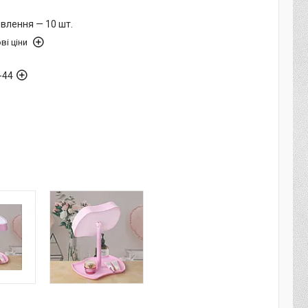
влення — 10 шт.
ві ціни
-44