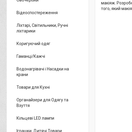
макіяж. Розроб
того, який макі
Відеоспостереження
Ліхтарі, Світильники, Ручні
ліхтарики
Коригуючий одяг
Гаманці/Кажчі
Водонагрівачі і Насадки на
крани
Товари для Кухні
Органайзери для Одягу та
Взуття
Кільцеві LED лампи
Іграшки, Дитячі Товари