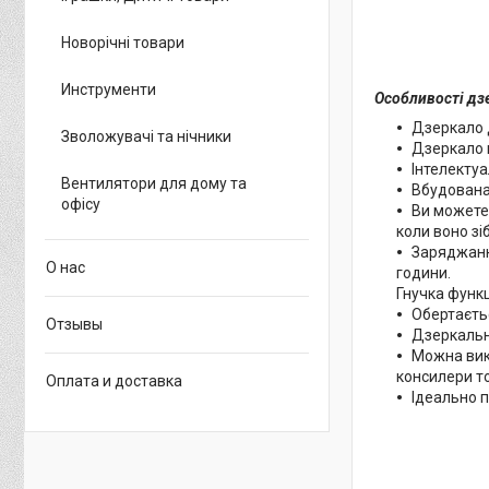
Новорічні товари
Инструменти
Особливості дз
Дзеркало д
Зволожувачі та нічники
Дзеркало в
Інтелектуа
Вентилятори для дому та
Вбудована 
офісу
Ви можете 
коли воно зі
Заряджанн
О нас
години.
Гнучка функ
Обертаєть
Отзывы
Дзеркальн
Можна вико
консилери т
Оплата и доставка
Ідеально 