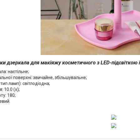
ки дзеркала для макіяжу косметичного з LED-підсвіткою 
ла: настільне;
льної поверхні: звичайне, збільшувальне;
 тип ламп): світлодіодна;
 10.0 (х);
ту: 180;
евий.