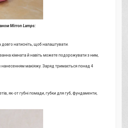
аном Mirron Lamps:
а довго натисніть, щоб налаштувати.
ванна кімната й навіть можете подорожувати з ним,
я нанесенням макіяжу. Заряд тримається понад 4
ів, як-от губні помади, губки для губ, фундаменти,