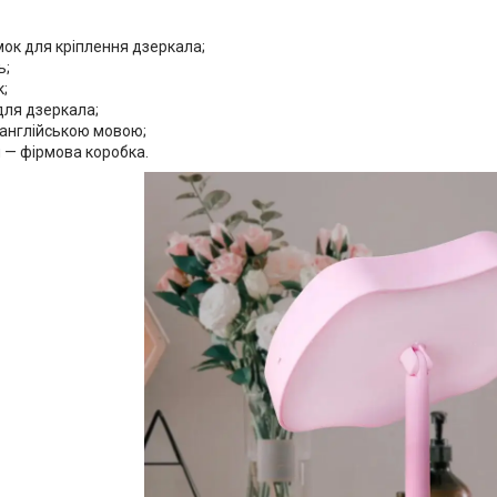
мок для кріплення дзеркала;
ь;
;
для дзеркала;
 англійською мовою;
 — фірмова коробка.