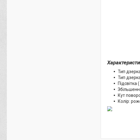
Характеристи
Тип дзерка
Тип дзерка
Підсвітка (
Збільшення:
Кут поворо
Колір: рож