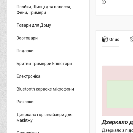
Плойки, Щипці для волосся,
Фени, Тримери
Товари для Дому
Зоотовари
Опис
Подарки
Бритви Тримерри Епілятори
Електроніка
Bluetooth караоке мікрофони
Рюкзаки
Дзеркала і органайзери для
макіяжу
Дзеркало д
Дзеркало з підс
Овочерізки