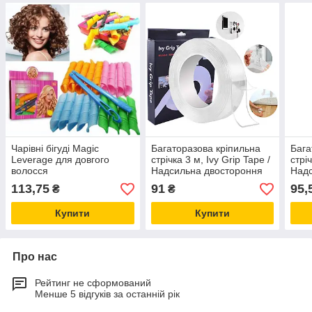
Чарівні бігуді Magic
Багаторазова кріпильна
Бага
Leverage для довгого
стрічка 3 м, Ivy Grip Tape /
стріч
волосся
Надсильна двостороння
Надс
стрічка
стрі
113,75
91
95,
₴
₴
Купити
Купити
Про нас
Рейтинг не сформований
Менше 5 відгуків за останній рік