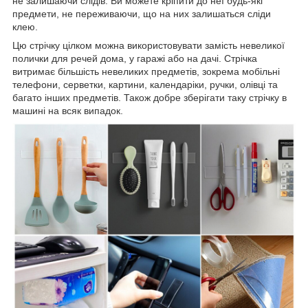
не залишаючи слідів. Ви можете кріпити до неї будь-які
предмети, не переживаючи, що на них залишаться сліди
клею.
Цю стрічку цілком можна використовувати замість невеликої
полички для речей дома, у гаражі або на дачі. Стрічка
витримає більшість невеликих предметів, зокрема мобільні
телефони, серветки, картини, календаріки, ручки, олівці та
багато інших предметів. Також добре зберігати таку стрічку в
машині на всяк випадок.