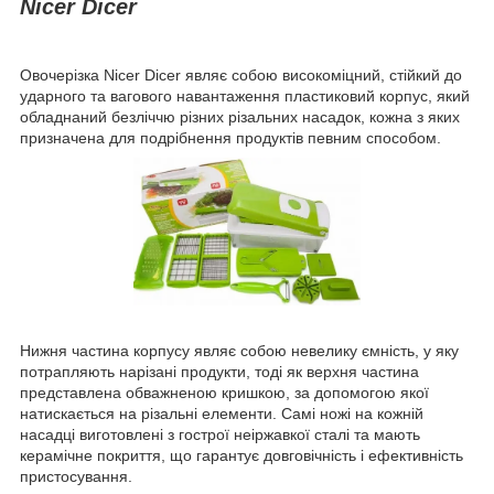
Nicer Dicer
Овочерізка Nicer Dicer являє собою високоміцний, стійкий до
ударного та вагового навантаження пластиковий корпус, який
обладнаний безліччю різних різальних насадок, кожна з яких
призначена для подрібнення продуктів певним способом.
Нижня частина корпусу являє собою невелику ємність, у яку
потрапляють нарізані продукти, тоді як верхня частина
представлена обважненою кришкою, за допомогою якої
натискається на різальні елементи. Самі ножі на кожній
насадці виготовлені з гострої неіржавкої сталі та мають
керамічне покриття, що гарантує довговічність і ефективність
пристосування.