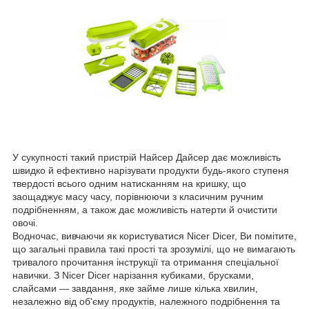
У сукупності такий пристрій Найсер Дайсер дає можливість
швидко й ефективно нарізувати продукти будь-якого ступеня
твердості всього одним натисканням на кришку, що
заощаджує масу часу, порівнюючи з класичним ручним
подрібненням, а також дає можливість натерти й очистити
овочі.
Водночас, вивчаючи як користуватися Nicer Dicer, Ви помітите,
що загальні правила такі прості та зрозумілі, що не вимагають
тривалого прочитання інструкції та отримання спеціальної
навички. З Nicer Dicer нарізання кубиками, брусками,
слайсами — завдання, яке займе лише кілька хвилин,
незалежно від об'єму продуктів, належного подрібнення та