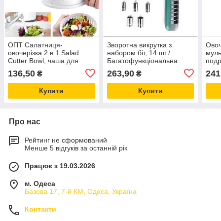
ОПТ Салатниця-
Зворотна викрутка з
Овоч
овочерізка 2 в 1 Salad
набором біт, 14 шт./
муль
Cutter Bowl, чаша для
Багатофункціональна
подр
нарізки овочів і салатів
викрутка
фрук
136,50
263,90
241
₴
₴
Mas
Купити
Купити
Про нас
Рейтинг не сформований
Менше 5 відгуків за останній рік
Працює з 19.03.2026
м. Одеса
Базова 17, 7-й КМ, Одеса, Україна
Контакти