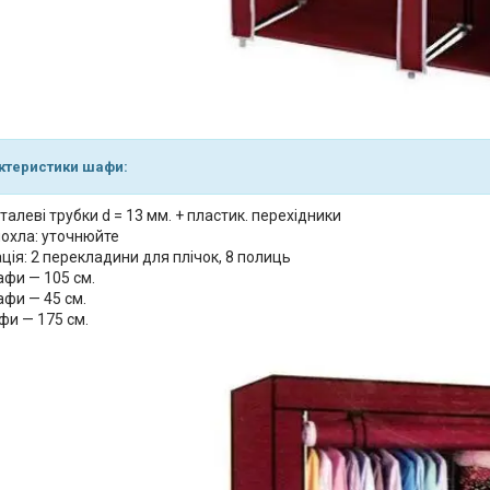
ктеристики шафи:
талеві трубки d = 13 мм. + пластик. перехідники
чохла: уточнюйте
ія: 2 перекладини для плічок, 8 полиць
фи — 105 см.
афи — 45 см.
фи — 175 см.