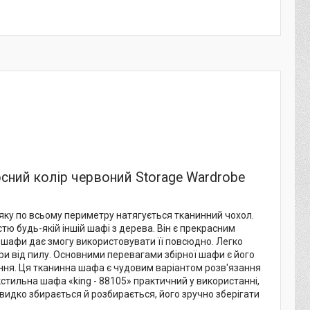
носний колір червоний Storage Wardrobe
 яку по всьому периметру натягується тканинний чохол.
тю будь-якій іншій шафі з дерева. Він є прекрасним
ї шафи дає змогу використовувати її повсюдно. Легко
ари від пилу. Основними перевагами збірної шафи є його
рання. Ця тканинна шафа є чудовим варіантом розв'язання
стильна шафа «king - 88105» практичний у використанні,
видко збирається й розбирається, його зручно зберігати