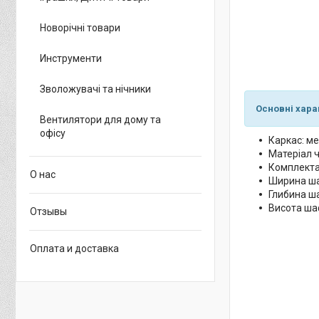
Новорічні товари
Инструменти
Зволожувачі та нічники
Основні хара
Вентилятори для дому та
офісу
Каркас: ме
Матеріал 
Комплектац
О нас
Ширина ша
Глибина ш
Висота ша
Отзывы
Оплата и доставка