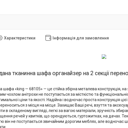
Характеристики
Інформація для замовлення
дана тканинна шафа органайзер на 2 секції пере
 шафа «king — 68105» — це стійка збірна металева конструкція, на
м чохлом анітрохи не поступається за місткістю та функціональніс
мальної ціни та якості. Надійна і водночас проста конструкція ціє
ереноситься з місця на місце. Захищає Ваші речі, взуття та аксесу
ти в складеному вигляді, легкі за вагою матеріали, зручність зби
ення речей у квитків, що орендуються, гуртожитках, на дачах. Тек
стю він не поступається звичайним дорогим меблях, але водночас ш
ати.