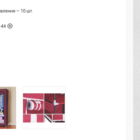
влення — 10 шт.
-44