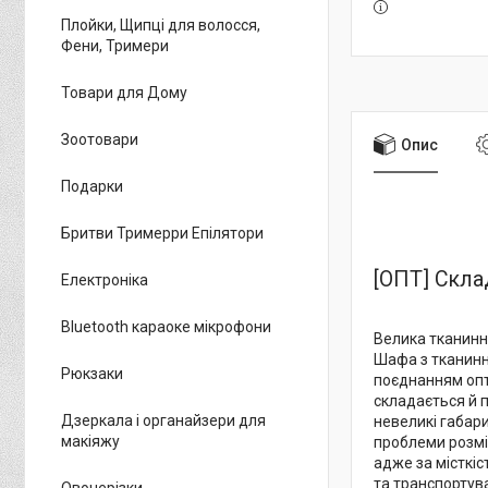
Плойки, Щипці для волосся,
Фени, Тримери
Товари для Дому
Зоотовари
Опис
Подарки
Бритви Тримерри Епілятори
[ОПТ] Скла
Електроніка
Bluetooth караоке мікрофони
Велика тканинна
Шафа з тканинни
Рюкзаки
поєднанням опти
складається й п
Дзеркала і органайзери для
невеликі габари
макіяжу
проблеми розміщ
адже за місткі
та транспортув
Овочерізки