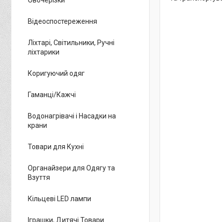
Відеоспостереження
Ліхтарі, Світильники, Ручні
ліхтарики
Коригуючий одяг
Гаманці/Кажчі
Водонагрівачі і Насадки на
крани
Товари для Кухні
Органайзери для Одягу та
Взуття
Кільцеві LED лампи
Іграшки, Дитячі Товари