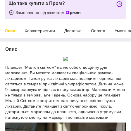
Що таке купити з Пром?
Замовлення під захистом
Опис
Характеристики
Доставка
Оплата
Умови п
Опис
Планшет "Малюй світлом" являє собою дощечку для
малювання. Ви можете малювати спеціальною ручкою-
ліхтариком. Також ручка-ліхтарик має невидимі чорнила, які
світяться в темряві при світінні ультрафіолетом. Дитина може
їх використовувати під час шпигунських ігор. Малювати можна
не тільки в темряві, але і вдень. Основа набору це планшет
Малюй Світлом c покриттям накопичується світло і ручка-
ліхтарик. Дістаньте планшет з світлонепроникної чохла,
доторкніться маркером до планшета, одночасно утримуючи
натиснутою кнопку на маркері, і починайте малювати.