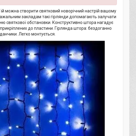
и їй можна створити святковий новорічний настрій вашому
озважальним закладам такі гірлянди допомагають залучати
енню святкової обстановки. Конструктивно штора нагадує
і прикріплених до пластини. Гірлянда штора: бездоганно
айданчики. Легко монтується.