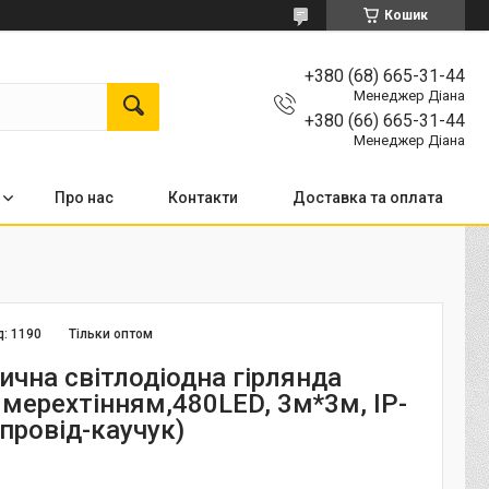
Кошик
+380 (68) 665-31-44
Менеджер Діана
+380 (66) 665-31-44
Менеджер Діана
Про нас
Контакти
Доставка та оплата
д:
1190
Тільки оптом
ична світлодіодна гірлянда
з мерехтінням,480LED, 3м*3м, IP-
(провід-каучук)