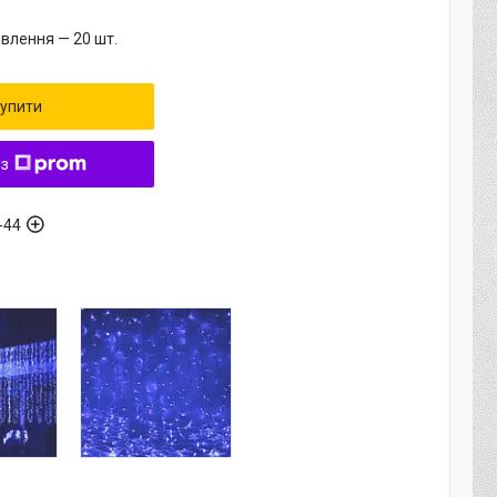
влення — 20 шт.
упити
 з
-44