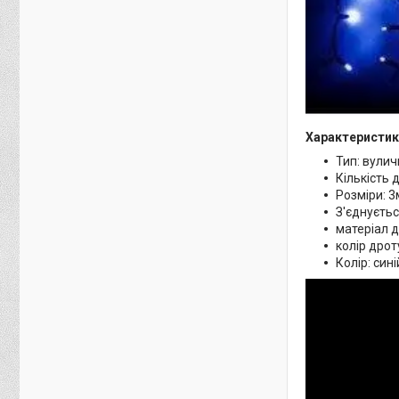
Характеристик
Тип: вулич
Кількість д
Розміри: 3
З'єднуєтьс
матеріал д
колір дрот
Колір: сині