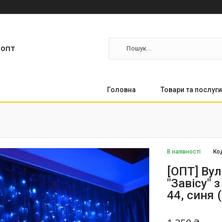
ропт
Головна
Товари та послуги
В наявності
Ко
[ОПТ] Вул
"Завісу" 
44, синя 