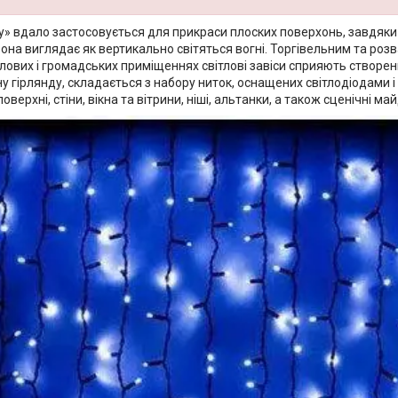
су» вдало застосовується для прикраси плоских поверхонь, завдяк
 вона виглядає як вертикально світяться вогні. Торгівельним та р
итлових і громадських приміщеннях світлові завіси сприяють створ
у гірлянду, складається з набору ниток, оснащених світлодіодами 
поверхні, стіни, вікна та вітрини, ніші, альтанки, а також сценічні м