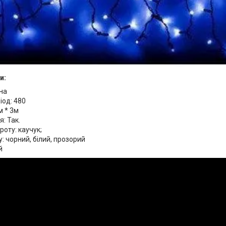
и:
на
іод: 480
м * 3м
я: Так.
роту: каучук;
у: чорний, білий, прозорий
й