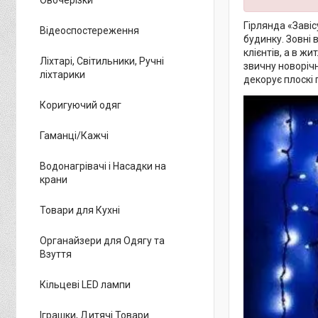
Гірлянда «Заві
Відеоспостереження
будинку. Зовні
клієнтів, а в ж
Ліхтарі, Світильники, Ручні
звичну новорічн
ліхтарики
декорує плоскі 
Коригуючий одяг
Гаманці/Кажчі
Водонагрівачі і Насадки на
крани
Товари для Кухні
Органайзери для Одягу та
Взуття
Кільцеві LED лампи
Іграшки, Дитячі Товари