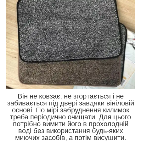
Він не ковзає, не згортається і не
забивається під двері завдяки вініловій
основі. По мірі забруднення килимок
треба періодично очищати. Для цього
потрібно вимити його в прохолодній
воді без використання будь-яких
миючих засобів, а потім висушити.