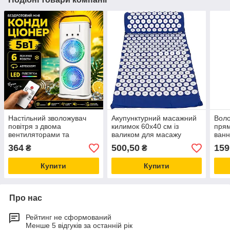
Настільний зволожувач
Акупунктурний масажний
Воло
повітря з двома
килимок 60х40 см із
прям
вентиляторами та
валиком для масажу
ванн
підсвіткою LED Double-
спини 36х13
При
364
500,50
159
₴
₴
Ended Spray Fan 280 мл
Купити
Купити
Про нас
Рейтинг не сформований
Менше 5 відгуків за останній рік