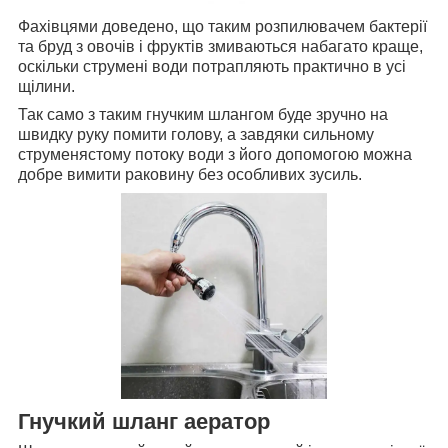
Фахівцями доведено, що таким розпилювачем бактерії
та бруд з овочів і фруктів змиваються набагато краще,
оскільки струмені води потрапляють практично в усі
щілини.
Так само з таким гнучким шлангом буде зручно на
швидку руку помити голову, а завдяки сильному
струменястому потоку води з його допомогою можна
добре вимити раковину без особливих зусиль.
Гнучкий шланг аератор