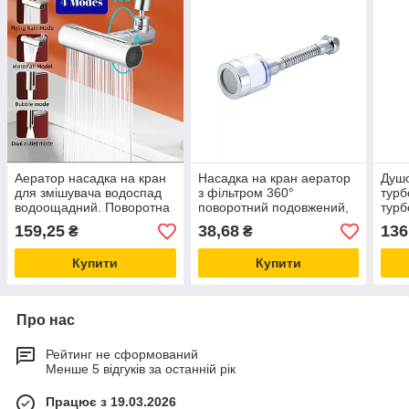
Аератор насадка на кран
Насадка на кран аератор
Душо
для змішувача водоспад
з фільтром 360°
турб
водоощадний. Поворотна
поворотний подовжений,
турб
головка на 180 градусів 4
економія води, 3 режими
град
159,25
38,68
136
₴
₴
режими
для кухні
наса
наса
Купити
Купити
Про нас
Рейтинг не сформований
Менше 5 відгуків за останній рік
Працює з 19.03.2026