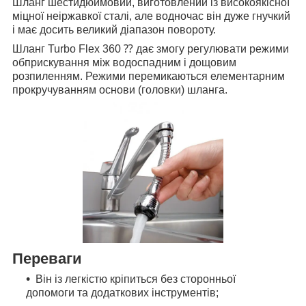
Шланг шестидюймовий, виготовлений із високоякісної
міцної неіржавкої сталі, але водночас він дуже гнучкий
і має досить великий діапазон повороту.
Шланг Turbo Flex 360 ⁇ дає змогу регулювати режими
обприскування між водоспадним і дощовим
розпиленням. Режими перемикаються елементарним
прокручуванням основи (головки) шланга.
Переваги
Він із легкістю кріпиться без сторонньої
допомоги та додаткових інструментів;