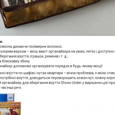
и:
коякісна дихаюче полімерне волокно;
озорим верхом – весь вміст органайзера на увазі, легко і доступн
ерігання взуття, іграшок, ременів і т. д.;
 блискавку збоку.
анайзер допоможе організувати порядок в будь-якому місці!
ної взуття по шафах і кутах квартири – вічна проблема, з якою ст
 потрібної взуття, доводиться переворошить кожен кут, кожну коро
органайзер для зберігання взуття Shoes Under у вирішенні цієї пр
які інші речі.