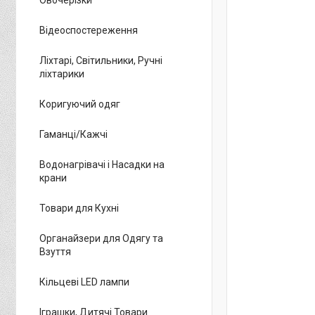
Відеоспостереження
Ліхтарі, Світильники, Ручні
ліхтарики
Коригуючий одяг
Гаманці/Кажчі
Водонагрівачі і Насадки на
крани
Товари для Кухні
Органайзери для Одягу та
Взуття
Кільцеві LED лампи
Іграшки, Дитячі Товари