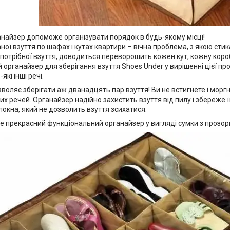
анайзер допоможе організувати порядок в будь-якому місці!
ної взуття по шафах і кутах квартири – вічна проблема, з якою ст
 потрібної взуття, доводиться переворошить кожен кут, кожну коро
органайзер для зберігання взуття Shoes Under у вирішенні цієї пр
які інші речі.
воляє зберігати аж дванадцять пар взуття! Ви не встигнете і моргн
х речей. Органайзер надійно захистить взуття від пилу і збереже ї
окна, який не дозволить взуття зсихатися.
е прекрасний функціональний органайзер у вигляді сумки з прозори