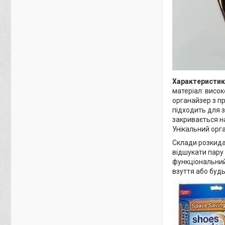
Характеристик
матеріал: висо
органайзер з пр
підходить для зб
закривається на
Унікальний орг
Склади розкида
відшукати пару
функціональний 
взуття або будь-