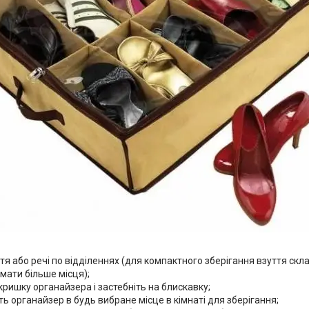
тя або речі по відділеннях (для компактного зберігання взуття скла
мати більше місця);
кришку органайзера і застебніть на блискавку;
ть органайзер в будь вибране місце в кімнаті для зберігання;