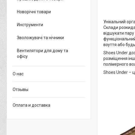
Новорічні товари
Унікальний орг
Инструменти
Склади розкида
відшукати пару
Зволожувачі та нічники
функціональний 
взуття або будь-
Вентилятори для дому та
Shoes Under доз
офісу
розміщення інши
полімерного вол
Shoes Under – ц
О нас
Отзывы
Оплата и доставка