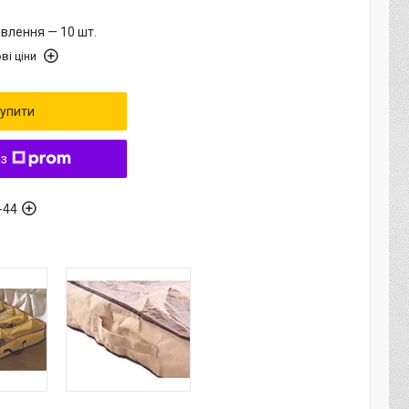
влення — 10 шт.
ві ціни
упити
 з
-44