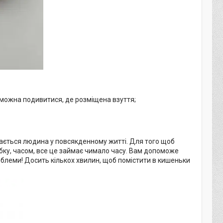
о можна подивитися, де розміщена взуття;
икається людина у повсякденному житті. Для того щоб
бку, часом, все це займає чимало часу. Вам допоможе
облеми! Досить кількох хвилин, щоб помістити в кишеньки