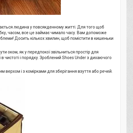
икається людина у повсякденному житті. Для того щоб
бку, часом, все це займає чимало часу. Вам допоможе
облеми! Досить кількох хвилин, щоб помістити в кишеньки
ути оком, як у передпокої звільниться простір для
ї в чистоті і порядку. Зроблений Shoes Under з дихаючого
м верхом і з комірками для зберігання взуття або речей.