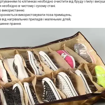
ртуванням по клітинках необхідно очистити від бруду і пилу і висуш
я необхідно в чистому і сухому стані.
о використанню:
ороняється використовувати поза приміщень;
і від нагрівальних приладів і маленьких дітей;
шинне прання.