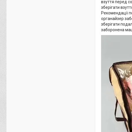
взуття перед со
зберігати взутт
Рекомендації п
органайзер заб
зберігати подал
заборонена ма