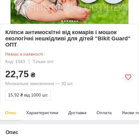
Кліпси антимоскітні від комарів і мошок
екологічні нешкідливі для дітей "Bikit Guard"
ОПТ
Немає в наявності
Код: 1043
Тільки опт
22,75
₴
Мінімальне замовлення — 30 шт.
15,92 ₴
від 1000 шт.
Опис
Характеристики
Доставка
Оплата
Умови п
Опис