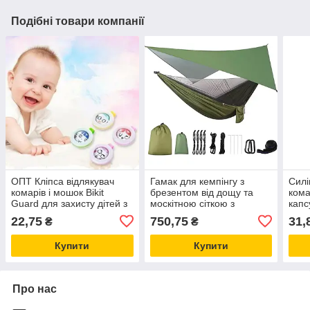
Подібні товари компанії
ОПТ Кліпса відлякувач
Гамак для кемпінгу з
Силі
комарів і мошок Bikit
брезентом від дощу та
кома
Guard для захисту дітей з
москітною сіткою з
капс
натуральними
ременями для дерев
22,75
750,75
31,
₴
₴
репелентами
Купити
Купити
Про нас