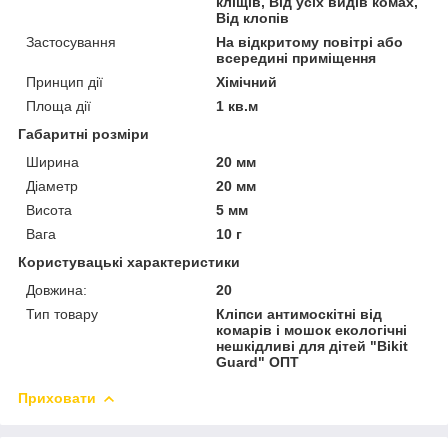
кліщів, Від усіх видів комах,
Від клопів
Застосування
На відкритому повітрі або
всередині приміщення
Принцип дії
Хімічний
Площа дії
1 кв.м
Габаритні розміри
Ширина
20 мм
Діаметр
20 мм
Висота
5 мм
Вага
10 г
Користувацькі характеристики
Довжина:
20
Тип товару
Кліпси антимоскітні від
комарів і мошок екологічні
нешкідливі для дітей "Bikit
Guard" ОПТ
Приховати