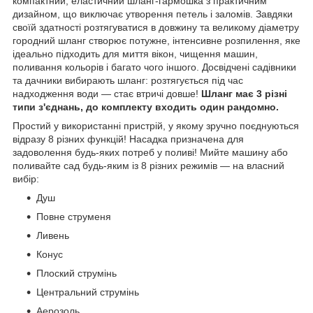
компактний, еластичний шланг-гармошка з практичним
дизайном, що виключає утворення петель і заломів. Завдяки
своїй здатності розтягуватися в довжину та великому діаметру
городний шланг створює потужне, інтенсивне розпилення, яке
ідеально підходить для миття вікон, чищення машин,
поливання кольорів і багато чого іншого. Досвідчені садівники
та дачники вибирають шланг: розтягується під час
надходження води — стає втричі довше!
Шланг має 3 різні
типи з'єднань, до комплекту входить один рандомно.
Простий у використанні пристрій, у якому зручно поєднуються
відразу 8 різних функцій! Насадка призначена для
задоволення будь-яких потреб у поливі! Мийте машину або
поливайте сад будь-яким із 8 різних режимів — на власний
вибір:
Душ
Повне струменя
Ливень
Конус
Плоский струмінь
Центральний струмінь
Аерозоль