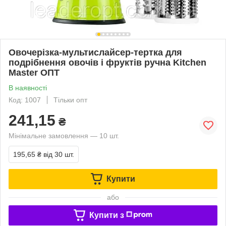
Овочерізка-мультислайсер-тертка для
подрібнення овочів і фруктів ручна Kitchen
Master ОПТ
В наявності
Код: 1007
Тільки опт
241,15
₴
Мінімальне замовлення — 10 шт.
195,65 ₴
від 30 шт.
Купити
або
Купити з