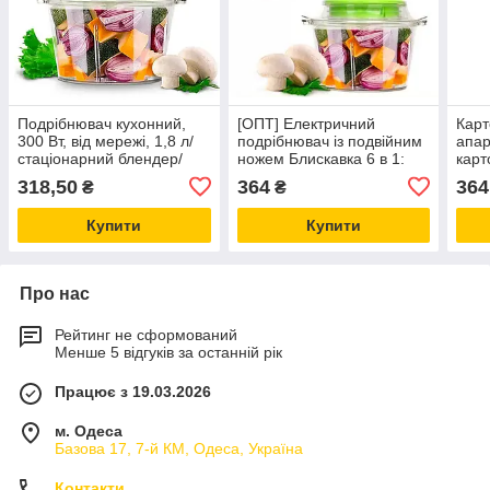
Подрібнювач кухонний,
[ОПТ] Електричний
Карт
300 Вт, від мережі, 1,8 л/
подрібнювач із подвійним
апар
стаціонарний блендер/
ножем Блискавка 6 в 1:
карт
Універсальний
міксер, блендер, шейкер,
овоч
318,50
364
364
₴
₴
подрібнювач
овочерізка, кавомолка
H12
Купити
Купити
Про нас
Рейтинг не сформований
Менше 5 відгуків за останній рік
Працює з 19.03.2026
м. Одеса
Базова 17, 7-й КМ, Одеса, Україна
Контакти