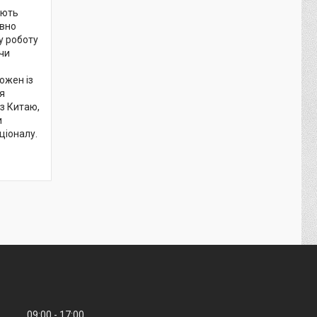
ують
авно
у роботу
 чи
ожен із
я
з Китаю,
и
ціоналу.
09:00
17:00