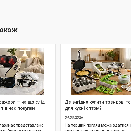
сажери — на що слід
Де вигідно купити трендові т
 під час покупки
для кухні оптом?
04.08.2026
агазинах представлено
На перший погляд може здатися,
я найрізноманітніших
кухонне приладдя — це цілком