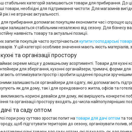
ьш стабільних категорій залишаються товари для прибирання. До ціє
інші товари, необхідні для підтримання чистоти. Для магазинів виг
 рік і не втрачає актуальності.
р для прибирання допомагає покупцям економити час і спрощує щод
вари залишається стабільним незалежно від сезону. Для бізнесу в
тійну наявність товару та актуальні позиції.
х запитів покупців часто зустрічаються
купити господарські товар
варів. У цій категорії особливе значення мають якість матеріалів, 
кухні та організації простору
 займає окреме місце у домашньому асортименті. Товари для кухні 
онтейнери для зберігання, кухонні органайзери, тримачі, форми для
агають оптимізувати простір і зробити щоденні процеси зручнішим
ними залишаються органайзери для одягу, які допомагають підтри
упують як для дому, так і для орендованого житла, офісів та готелі
 викликають корисні девайси для дому, які вирішують конкретні поб
іння та організації простору входять до числа найпопулярніших поз
дачі та саду оптом
лої пори року суттєво зростає попит на
товари для дачі оптом
та то
городу, щоб підготувати територію до сезону, організувати полив, 
едставлені різні товари для саду оптом, які підходять як для прива