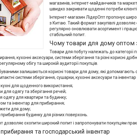
магазинів, інтернет-майданчиків та марк
швидко закривати щоденні потреби клієнті
Інтернет-магазин ЛідерОпт пропонує широк
з Китаю. Такий формат закупівлі дозволяє
регулярно оновлювати асортимент і працю
стабільний попит.
Чому товари для дому оптом 
Товари для побуту належать до категорії 
рання, кухонні аксесуари, системи зберігання та різні корисні дрібн
егулярному обігу та широкій аудиторії покупців.
уваними залишаються корисні товари для дому, які допомагають сп
мпактні системи зберігання, сушарки, кухонні аксесуари та інвента
 кухні для щоденного використання;
и для одягу та зберігання речей;
я одягу для квартири та будинку;
ом та інвентар для прибирання;
джети для дому;
 прибирання будинку для різних поверхонь.
т дозволяє охопити широкий попит і запропонувати покупцям прак
прибирання та господарський інвентар