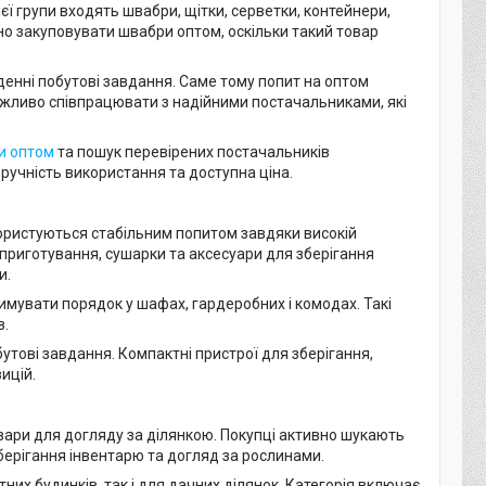
ї групи входять швабри, щітки, серветки, контейнери,
ідно закуповувати швабри оптом, оскільки такий товар
енні побутові завдання. Саме тому попит на оптом
ажливо співпрацювати з надійними постачальниками, які
и оптом
та пошук перевірених постачальників
зручність використання та доступна ціна.
користуються стабільним попитом завдяки високій
 приготування, сушарки та аксесуари для зберігання
и.
мувати порядок у шафах, гардеробних і комодах. Такі
в.
утові завдання. Компактні пристрої для зберігання,
ицій.
вари для догляду за ділянкою. Покупці активно шукають
зберігання інвентарю та догляд за рослинами.
тних будинків, так і для дачних ділянок. Категорія включає