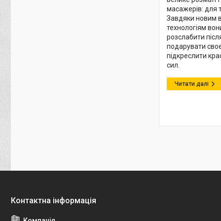
масажерів: для т
Завдяки новим 
технологіям вони
розслабити післ
подарувати своє
підкреслити кра
сил.