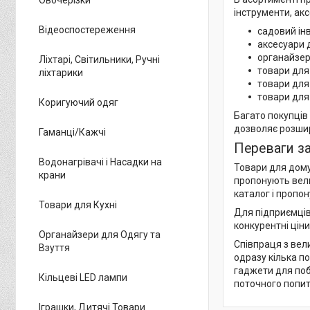
інструменти, акс
Відеоспостереження
садовий ін
аксесуари 
органайзер
Ліхтарі, Світильники, Ручні
товари для 
ліхтарики
товари для
товари для 
Коригуючий одяг
Багато покупців
дозволяє розшир
Гаманці/Кажчі
Переваги за
Водонагрівачі і Насадки на
Товари для дому
крани
пропонують вели
каталог і пропо
Товари для Кухні
Для підприємців
конкурентні цін
Органайзери для Одягу та
Співпраця з вел
Взуття
одразу кілька п
гаджети для поб
Кільцеві LED лампи
поточного попит
Іграшки, Дитячі Товари