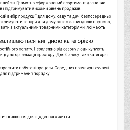
етплейсів. Грамотно сформований асортимент дозволяє
в і підтримувати високий рівень продажів.
ий вибір продукції для дому, саду та дачі безпосередньо
 отримувати товари для дому оптом за вигідною вартістю,
вати з актуальними товарними категоріями, які мають
залишаються вигідною категорією
постійного попиту. Незалежно від сезону люди купують
иці для організації простору. Для бізнесу така категорія
ростити побутові процеси. Серед них популярні сучасні
р для підтримання порядку.
тичні рішення для щоденного життя.