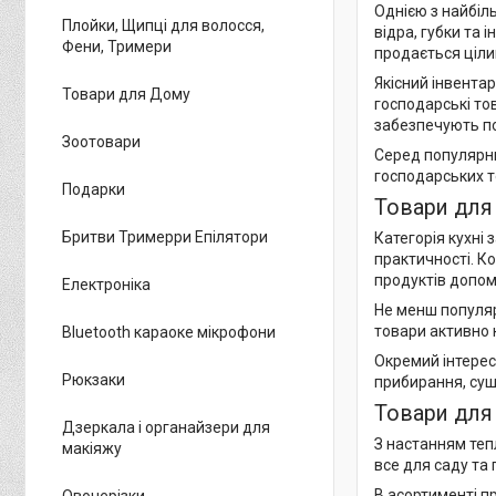
Однією з найбіл
Плойки, Щипці для волосся,
відра, губки та 
Фени, Тримери
продається цілий
Якісний інвента
Товари для Дому
господарські то
забезпечують пос
Зоотовари
Серед популярни
господарських то
Подарки
Товари для 
Бритви Тримерри Епілятори
Категорія кухні
практичності. К
продуктів допом
Електроніка
Не менш популяр
товари активно к
Bluetooth караоке мікрофони
Окремий інтерес
Рюкзаки
прибирання, суш
Товари для 
Дзеркала і органайзери для
З настанням теп
макіяжу
все для саду та 
В асортименті пр
Овочерізки