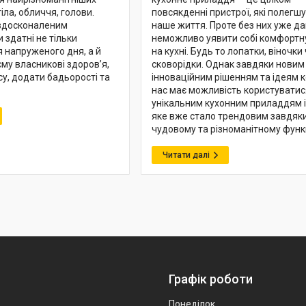
іла, обличчя, голови.
повсякденні пристрої, які полегш
вдосконаленим
наше життя. Проте без них уже д
 здатні не тільки
неможливо уявити собі комфортн
я напруженого дня, а й
на кухні. Будь то лопатки, віночки
му власникові здоров’я,
сковорідки. Однак завдяки новим
су, додати бадьорості та
інноваційним рішенням та ідеям к
нас має можливість користуватис
унікальним кухонним приладдям і
яке вже стало трендовим завдяк
чудовому та різноманітному функ
Графік роботи
Понеділок