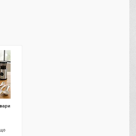
овари
 що