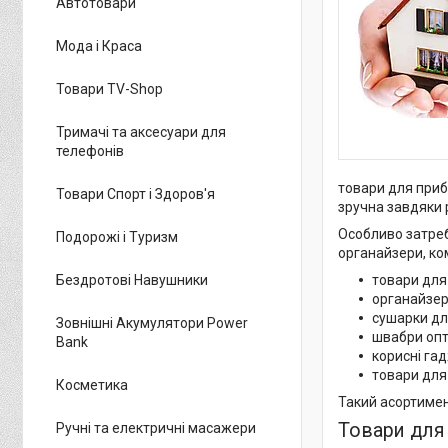
Автотовари
Мода і Краса
Товари TV-Shop
Тримачі та аксесуари для
телефонів
товари для приби
Товари Спорт і Здоров'я
зручна завдяки р
Особливо затреб
Подорожі і Туризм
органайзери, ко
Бездротові Навушники
товари для
органайзер
сушарки дл
Зовнішні Акумулятори Power
швабри опт
Bank
корисні га
товари для
Косметика
Такий асортимен
Товари для 
Ручні та електричні масажери