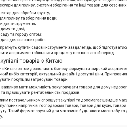
есуари для поливу, системи зберігання та інші товари для сезонних 
вентар для обробки ґрунту;
для поливу та зберігання води;
и для інструментів;
дому та дачі;
 саду та городу оптом;
дачі для сезонних робіт.
 прагнуть купити садові інструменти заздалегідь, щоб підготуватис
ити асортимент і збільшити продажі у весняно-літній період.
купівлі товарів з Китаю
 з Китаю оптом дозволяють бізнесу формувати широкий асортимент
кий вибір категорій, актуальний дизайн і доступні ціни. При пра
нувати покупцям затребувані товари.
 важливо мати можливість закуповувати товари для дому недорого б
и та підвищувати рентабельність продажів.
иким постачальником спрощує закупівлі та допомагає швидше масш
опулярних напрямків: господарські товари, товари для кухні, товари
уту. Такий формат зручний для магазинів будь-якого масштабу та
у.