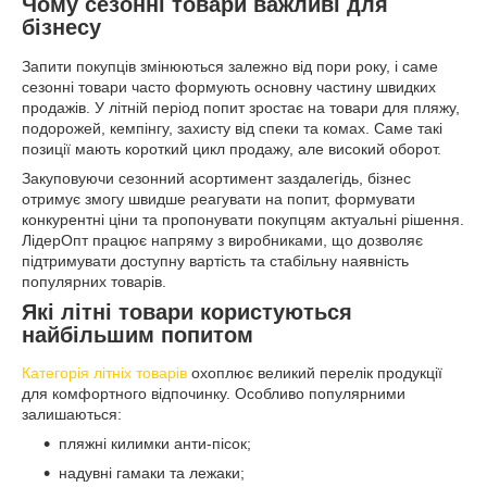
Чому сезонні товари важливі для
бізнесу
Запити покупців змінюються залежно від пори року, і саме
сезонні товари часто формують основну частину швидких
продажів. У літній період попит зростає на товари для пляжу,
подорожей, кемпінгу, захисту від спеки та комах. Саме такі
позиції мають короткий цикл продажу, але високий оборот.
Закуповуючи сезонний асортимент заздалегідь, бізнес
отримує змогу швидше реагувати на попит, формувати
конкурентні ціни та пропонувати покупцям актуальні рішення.
ЛідерОпт працює напряму з виробниками, що дозволяє
підтримувати доступну вартість та стабільну наявність
популярних товарів.
Які літні товари користуються
найбільшим попитом
Категорія літніх товарів
охоплює великий перелік продукції
для комфортного відпочинку. Особливо популярними
залишаються:
пляжні килимки анти-пісок;
надувні гамаки та лежаки;