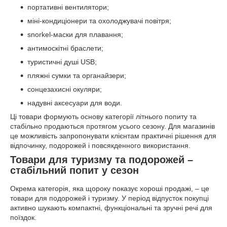
портативні вентилятори;
міні-кондиціонери та охолоджувачі повітря;
snorkel-маски для плавання;
антимоскітні браслети;
туристичні душі USB;
пляжні сумки та органайзери;
сонцезахисні окуляри;
надувні аксесуари для води.
Ці товари формують основу категорії літнього попиту та
стабільно продаються протягом усього сезону. Для магазинів
це можливість запропонувати клієнтам практичні рішення для
відпочинку, подорожей і повсякденного використання.
Товари для туризму та подорожей –
стабільний попит у сезон
Окрема категорія, яка щороку показує хороші продажі, – це
товари для подорожей і туризму. У період відпусток покупці
активно шукають компактні, функціональні та зручні речі для
поїздок.