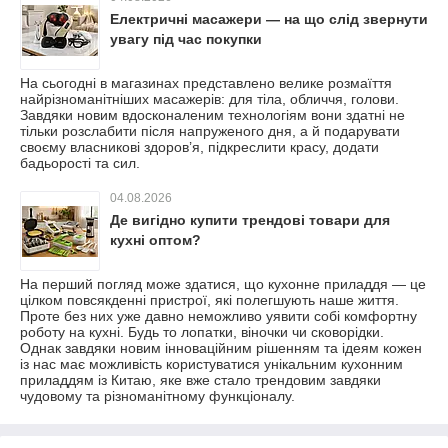
Електричні масажери — на що слід звернути
увагу під час покупки
На сьогодні в магазинах представлено велике розмаїття
найрізноманітніших масажерів: для тіла, обличчя, голови.
Завдяки новим вдосконаленим технологіям вони здатні не
тільки розслабити після напруженого дня, а й подарувати
своєму власникові здоров’я, підкреслити красу, додати
бадьорості та сил.
04.08.2026
Де вигідно купити трендові товари для
кухні оптом?
На перший погляд може здатися, що кухонне приладдя — це
цілком повсякденні пристрої, які полегшують наше життя.
Проте без них уже давно неможливо уявити собі комфортну
роботу на кухні. Будь то лопатки, віночки чи сковорідки.
Однак завдяки новим інноваційним рішенням та ідеям кожен
із нас має можливість користуватися унікальним кухонним
приладдям із Китаю, яке вже стало трендовим завдяки
чудовому та різноманітному функціоналу.